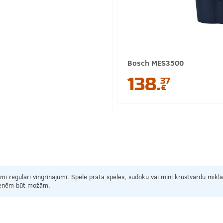
Bosch MES3500
138.
37
€
 regulāri vingrinājumi. Spēlē prāta spēles, sudoku vai mini krustvārdu mīkl
dzenēm būt možām.