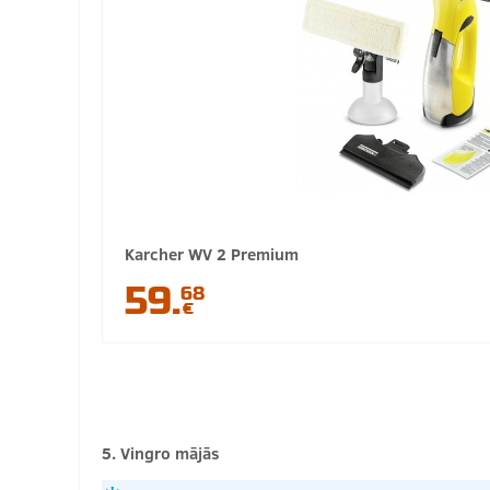
Karcher WV 2 Premium
59.
68
€
5. Vingro mājās