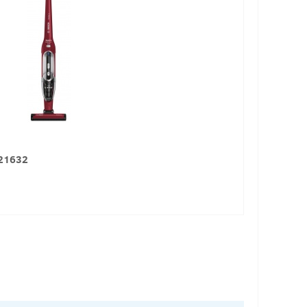
H21632