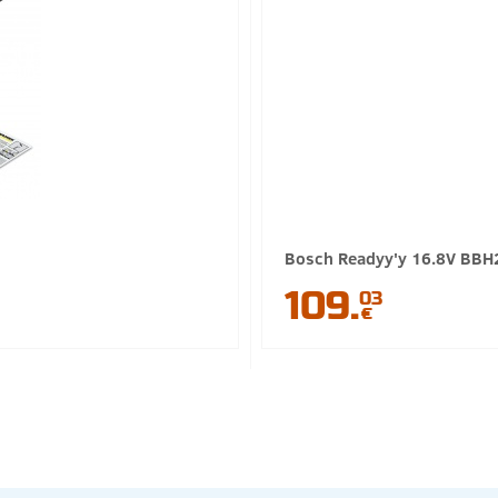
Bosch Readyy'y 16.8V BB
109.
03
€