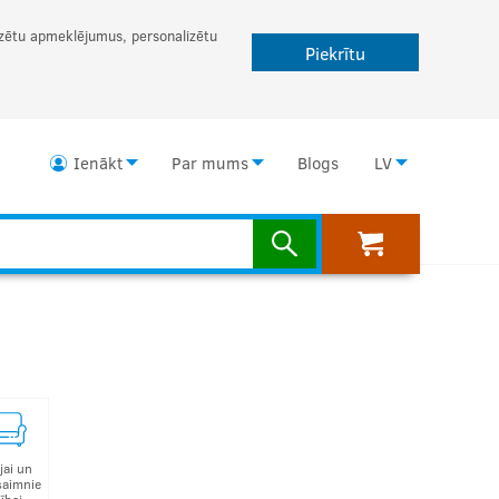
lizētu apmeklējumus, personalizētu
Piekrītu
Ienākt
Par mums
Blogs
LV
jai un
saimnie