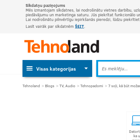
Sīkdatņu paziņojums
Mēs izmantojam sīkdatnes, lai nodrošinātu vietnes darbību, uzl
piedāvājumu un marketinga saturu. Jūs piekrītat funkcionālo un 
Lai nodrošinātu pilnvērtīgu iepirkšanās pieredzi, lūdzu piekrītie
Lasīt vairāk par sīkdatnēm
ŠEIT
.
Visas kategorijas
Tehnoland
Blogs
TV, Audio
Tehnopadomi
7 soļi, kā būt moža
Datort
ka 