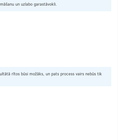
omāšanu un uzlabo garastāvokli.
ltātā rītos būsi možāks, un pats process vairs nebūs tik