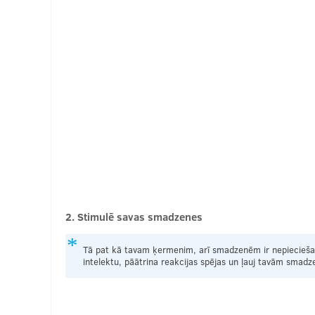
2. Stimulē savas smadzenes
Tā pat kā tavam ķermenim, arī smadzenēm ir nepieciešami
intelektu, pāātrina reakcijas spējas un ļauj tavām sma