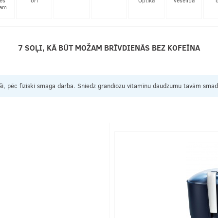
es
ori
Optika
veselība
c
jam
7 SOĻI, KĀ BŪT MOŽAM BRĪVDIENĀS BEZ KOFEĪNA
īpaši, pēc fiziski smaga darba. Sniedz grandiozu vitamīnu daudzumu tavām sma