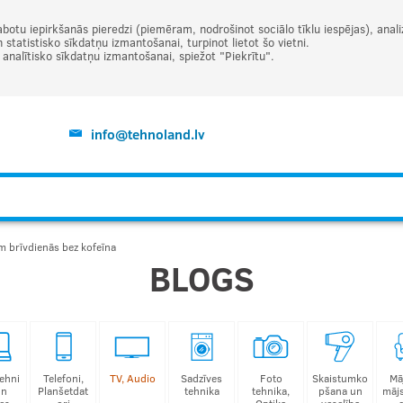
abotu iepirkšanās pieredzi (piemēram, nodrošinot sociālo tīklu iespējas), ana
statistisko sīkdatņu izmantošanai, turpinot lietot šo vietni.
t analītisko sīkdatņu izmantošanai, spiežot "Piekrītu".
info@tehnoland.lv
m brīvdienās bez kofeīna
BLOGS
ehni
Telefoni,
TV, Audio
Sadzīves
Foto
Skaistumko
Mā
un
Planšetdat
tehnika
tehnika,
pšana un
māj