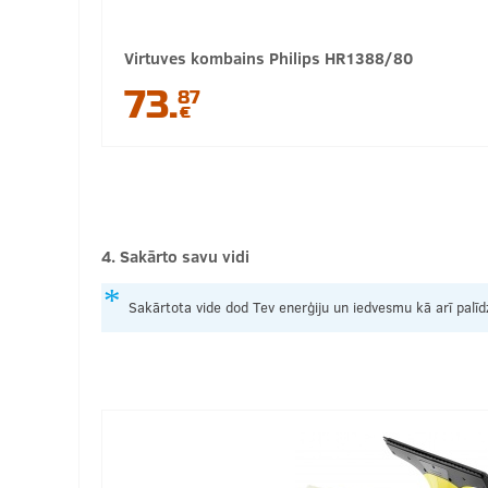
Virtuves kombains Philips HR1388/80
73.
87
€
4. Sakārto savu vidi
Sakārtota vide dod Tev enerģiju un iedvesmu kā arī palīdz