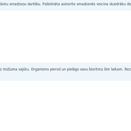
labotu smadzeņu darbību. Palielināta asinsrite smadzenēs veicina skaidrāku d
dz možuma sajūtu. Organisms pierod un pielāgo savu bioritmu šim laikam. Rezu