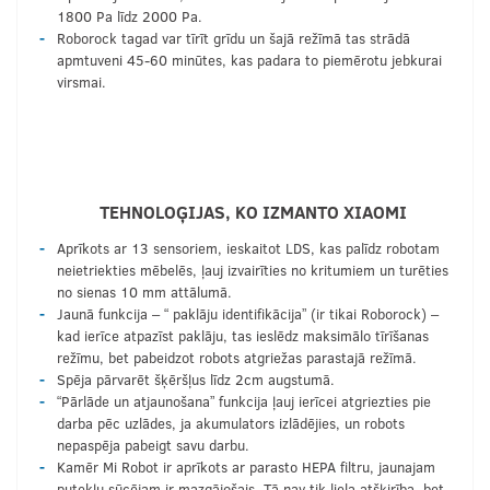
1800 Pa līdz 2000 Pa.
Roborock tagad var tīrīt grīdu un šajā režīmā tas strādā
apmtuveni 45-60 minūtes, kas padara to piemērotu jebkurai
virsmai.
TEHNOLOĢIJAS, KO IZMANTO XIAOMI
Aprīkots ar 13 sensoriem, ieskaitot LDS, kas palīdz robotam
neietriekties mēbelēs, ļauj izvairīties no kritumiem un turēties
no sienas 10 mm attālumā.
Jaunā funkcija – “ paklāju identifikācija” (ir tikai Roborock) –
kad ierīce atpazīst paklāju, tas ieslēdz maksimālo tīrīšanas
režīmu, bet pabeidzot robots atgriežas parastajā režīmā.
Spēja pārvarēt šķēršļus līdz 2cm augstumā.
“Pārlāde un atjaunošana” funkcija ļauj ierīcei atgriezties pie
darba pēc uzlādes, ja akumulators izlādējies, un robots
nepaspēja pabeigt savu darbu.
Kamēr Mi Robot ir aprīkots ar parasto HEPA filtru, jaunajam
putekļu sūcējam ir mazgājošais. Tā nav tik liela atšķirība, bet