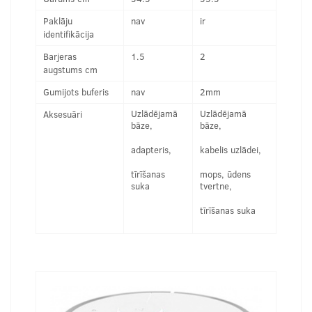
Paklāju
nav
ir
identifikācija
Barjeras
1.5
2
augstums cm
Gumijots buferis
nav
2mm
Uzlādējamā
Uzlādējamā
Aksesuāri
bāze,
bāze,
adapteris,
kabelis uzlādei,
tīrīšanas
mops, ūdens
suka
tvertne,
tīrīšanas suka