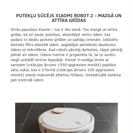
PUTEKĻU SŪCĒJS XIAOMI ROBOT 2 – MAZGĀ UN
ATTĪRA GRĪDAS
Otrās paaudzes Xiaomi – tas ir divi vienā. Tas mazgā un attīra
grīdas, kā arī savāc putekļus, absorbējot netīro ūdeni, kas
padara to ideālu parketa grīdām un paklāju virsmām. Iebūvēts
bionisks filtrs absorbē ūdeni, saglabājot pietiekošu daudzumu
ūdens uz mikrofibras. Kad robots pārstāj darboties, tāpat pārstāj
pilināt arī ūdens. Ūdens tvertne ir projektēta tā, lai to varētu
viegli uzstādīt ierīces lejasdaļā. Pamat V-veidīga birste ar
sariņiem (rotācijas ātrums 1350 apgriezieni minūtē) papildus
sānu sukai, kas ir Z formā (rotācijas ātrums 330 apgriezieni
minūtē) sniedz maksimāli efektīvu tīrīšanu. Intelektuālā sistēma
pati kontrolē ūdeni.