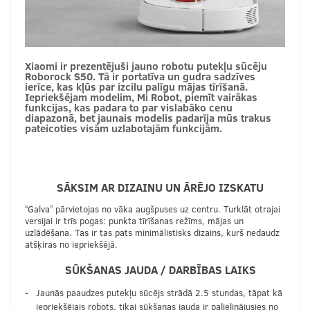
Xiaomi ir prezentējuši jauno robotu putekļu sūcēju
Roborock S50. Tā ir portatīva un gudra sadzīves
ierīce, kas kļūs par izcilu palīgu mājas tīrīšanā.
Iepriekšējam modelim, Mi Robot, piemīt vairākas
funkcijas, kas padara to par vislabāko cenu
diapazonā, bet jaunais modelis padarīja mūs trakus
pateicoties visām uzlabotajām funkcijām.
SĀKSIM AR DIZAINU UN ĀRĒJO IZSKATU
“Galva” pārvietojas no vāka augšpuses uz centru. Turklāt otrajai
versijai ir trīs pogas: punkta tīrīšanas režīms, mājas un
uzlādēšana. Tas ir tas pats minimālistisks dizains, kurš nedaudz
atšķiras no iepriekšējā.
SŪKŠANAS JAUDA / DARBĪBAS LAIKS
Jaunās paaudzes putekļu sūcējs strādā 2.5 stundas, tāpat kā
iepriekšējais robots, tikai sūkšanas jauda ir palielinājusies no