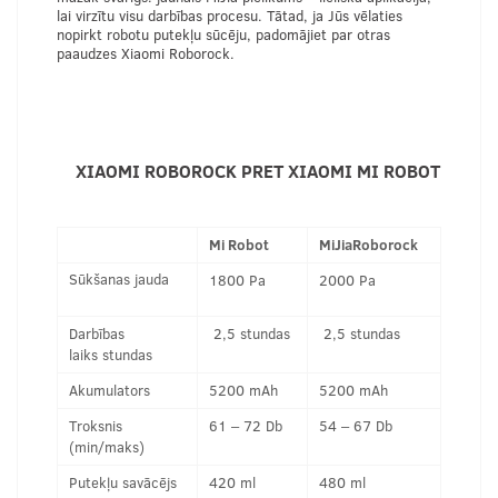
lai virzītu visu darbības procesu. Tātad, ja Jūs vēlaties
nopirkt robotu putekļu sūcēju, padomājiet par otras
paaudzes Xiaomi Roborock.
XIAOMI ROBOROCK PRET XIAOMI MI ROBOT
Mi Robot
MiJiaRoborock
Sūkšanas jauda
1800 Pa
2000 Pa
Darbības
2,5 stundas
2,5 stundas
laiks stundas
Akumulators
5200 mAh
5200 mAh
Troksnis
61 – 72 Db
54 – 67 Db
(min/maks)
Putekļu savācējs
420 ml
480 ml