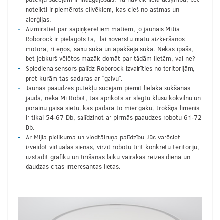
noteikti ir piemērots cilvēkiem, kas cieš no astmas un
alerģijas.
Aizmirstiet par sapiņķerētiem matiem, jo jaunais MiJia
Roborock ir pielāgots tā, lai novērstu matu aizķeršanos
motorā, riteņos, sānu sukā un apakšējā sukā. Nekas īpašs,
bet jebkurš vēlētos mazāk domāt par tādām lietām, vai ne?
Spiediena sensors palīdz Roborock izvairīties no teritorijām,
pret kurām tas saduras ar “galvu”.
Jaunās paaudzes putekļu sūcējam piemīt lielāka sūkšanas
jauda, nekā Mi Robot, tas aprīkots ar slēgtu klusu kokvilnu un
porainu gaisa sietu, kas padara to mierīgāku, trokšņa līmenis
ir tikai 54-67 Db, salīdzinot ar pirmās paaudzes robotu 61-72
Db.
Ar Mijia pielikuma un viedtālruņa palīdzību Jūs varēsiet
izveidot virtuālās sienas, virzīt robotu tīrīt konkrētu teritoriju,
uzstādīt grafiku un tīrīšanas laiku vairākas reizes dienā un
daudzas citas interesantas lietas.