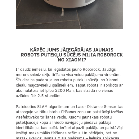
KĀPĒC JUMS JĀIEGĀDĀJAS JAUNAIS
ROBOTS PUTEKĻU SŪCĒJS MIJIA ROBOROCK
NO XIAOMI?
Ir daudz iemeslu, lai iegādātos jauno Roborock. Jaudīgs
motors sniedz dziļu tīrīšanu visu veidu paklājumu virsmām.
Šīs dizains padara jauno robotu putekļu sūcēju no Xiaomi
ideālu mājdzīvnieku īpašniekiem. Tāpat robots ir aprīkots ar
akumulatora ietilpību 5200 Mah, kas strādā no vienas
uzlādes līdz 2.5 stundām.
Pateicoties SLAM algoritmam un Laser Distance Sensor tas
atspoguļo vairāku istabu tīrīšanas zonu un patstāvīgi izvēlas
visefektīvāko tīrīšanas veidu. Xiaomi jaunākais robotu
putekļsūcējs kopā ar viedo navigāciju piedāvā paklāja
identifikāciju, kas palīdz ierīcei atpazīt paklāju un patstāvīgi
ieslēgt maksimālās tīrīšanas režīmu. Un pēdējais, bet ne
mazāk svarīgs: jaunais MiJia pielikums – lieliska aplikācija,