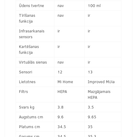
Ūdens tvertne
nav
100 ml
Tīrīšanas
nav
ir
funkcija
Infrasarkanais
ir
ir
sensors
Kartēšanas
ir
ir
funkcija
Virtuālās sienas
nav
ir
Sensori
12
13
Lietotnes
Mi Home
Improved MiJia
Filtrs
HEPA
Mazgājamais
HEPA
Svars kg
3.8
3.5
Augstums cm
9.6
9.65
Platums cm
34.5
35
Garums cm
34.5
35.3