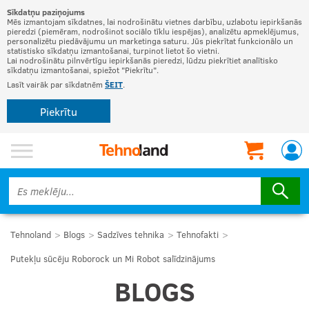
Sīkdatņu paziņojums
Mēs izmantojam sīkdatnes, lai nodrošinātu vietnes darbību, uzlabotu iepirkšanās
pieredzi (piemēram, nodrošinot sociālo tīklu iespējas), analizētu apmeklējumus,
personalizētu piedāvājumu un marketinga saturu. Jūs piekrītat funkcionālo un
statistisko sīkdatņu izmantošanai, turpinot lietot šo vietni.
Lai nodrošinātu pilnvērtīgu iepirkšanās pieredzi, lūdzu piekrītiet analītisko
sīkdatņu izmantošanai, spiežot "Piekrītu".
Lasīt vairāk par sīkdatnēm
ŠEIT
.
Piekrītu
Tehnoland
Blogs
Sadzīves tehnika
Tehnofakti
Putekļu sūcēju Roborock un Mi Robot salīdzinājums
BLOGS