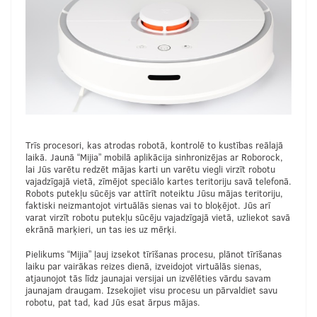
Trīs procesori, kas atrodas robotā, kontrolē to kustības reālajā
laikā. Jaunā “Mijia” mobilā aplikācija sinhronizējas ar Roborock,
lai Jūs varētu redzēt mājas karti un varētu viegli virzīt robotu
vajadzīgajā vietā, zīmējot speciālo kartes teritoriju savā telefonā.
Robots putekļu sūcējs var attīrīt noteiktu Jūsu mājas teritoriju,
faktiski neizmantojot virtuālās sienas vai to bloķējot. Jūs arī
varat virzīt robotu putekļu sūcēju vajadzīgajā vietā, uzliekot savā
ekrānā marķieri, un tas ies uz mērķi.
Pielikums “Mijia” ļauj izsekot tīrīšanas procesu, plānot tīrīšanas
laiku par vairākas reizes dienā, izveidojot virtuālās sienas,
atjaunojot tās līdz jaunajai versijai un izvēlēties vārdu savam
jaunajam draugam. Izsekojiet visu procesu un pārvaldiet savu
robotu, pat tad, kad Jūs esat ārpus mājas.