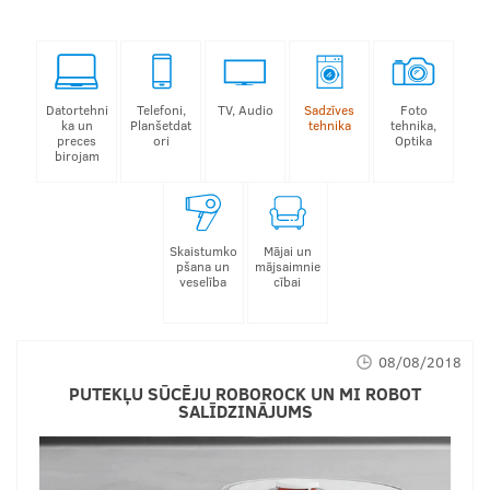
Datortehni
Telefoni,
TV, Audio
Sadzīves
Foto
ka un
Planšetdat
tehnika
tehnika,
preces
ori
Optika
birojam
Skaistumko
Mājai un
pšana un
mājsaimnie
veselība
cībai
08/08/2018
PUTEKĻU SŪCĒJU ROBOROCK UN MI ROBOT
SALĪDZINĀJUMS