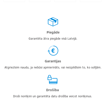
Piegāde
Garantēta ātra piegāde visā Latvijā.
Garantijas
Atgriezīsim naudu, ja nebūsi apmierināts, vai neizpildīsim to, ko solījām.
Drošība
Droši norēķini un garantēta datu drošība veicot norēķinus.