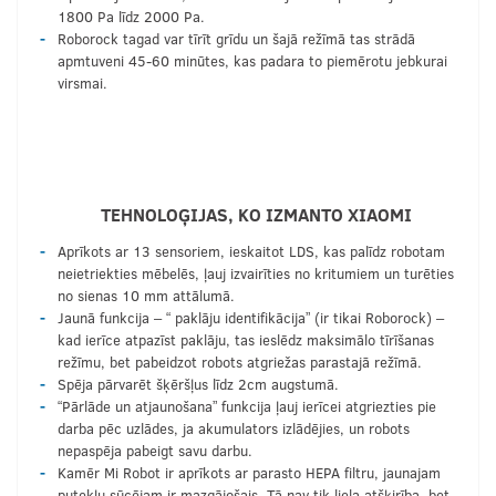
1800 Pa līdz 2000 Pa.
Roborock tagad var tīrīt grīdu un šajā režīmā tas strādā
apmtuveni 45-60 minūtes, kas padara to piemērotu jebkurai
virsmai.
TEHNOLOĢIJAS, KO IZMANTO XIAOMI
Aprīkots ar 13 sensoriem, ieskaitot LDS, kas palīdz robotam
neietriekties mēbelēs, ļauj izvairīties no kritumiem un turēties
no sienas 10 mm attālumā.
Jaunā funkcija – “ paklāju identifikācija” (ir tikai Roborock) –
kad ierīce atpazīst paklāju, tas ieslēdz maksimālo tīrīšanas
režīmu, bet pabeidzot robots atgriežas parastajā režīmā.
Spēja pārvarēt šķēršļus līdz 2cm augstumā.
“Pārlāde un atjaunošana” funkcija ļauj ierīcei atgriezties pie
darba pēc uzlādes, ja akumulators izlādējies, un robots
nepaspēja pabeigt savu darbu.
Kamēr Mi Robot ir aprīkots ar parasto HEPA filtru, jaunajam
putekļu sūcējam ir mazgājošais. Tā nav tik liela atšķirība, bet