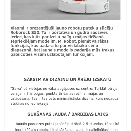
Xiaomi ir prezentējuši jauno robotu putekļu sūcēju
Roborock S50. Tā ir portatīva un gudra sadzīves
ierīce, kas kļūs par izcilu palīgu mājas tīrīšanā.
Iepriekšējam modelim, Mi Robot, piemīt vairākas
funkcijas, kas padara to par vislabāko cenu
diapazonā, bet jaunais modelis padarīja mūs trakus
pateicoties visām uzlabotajām funkcijām.
SĀKSIM AR DIZAINU UN ĀRĒJO IZSKATU
“Galva” pārvietojas no vāka augšpuses uz centru. Turklāt otrajai
versijai ir trīs pogas: punkta tīrīšanas režīms, mājas un
uzlādēšana. Tas ir tas pats minimālistisks dizains, kurš nedaudz
atšķiras no iepriekšējā.
SŪKŠANAS JAUDA / DARBĪBAS LAIKS
Jaunās paaudzes putekļu sūcējs strādā 2.5 stundas, tāpat kā
iepriekšējais robots, tikai sūkšanas jauda ir palielinājusies no