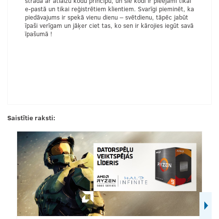
strādā ar atlaižu kodu principu, un šie kodi ir pieejami tikai
e-pastā un tikai reģistrētiem klientiem. Svarīgi pieminēt, ka
piedāvajums ir spekā vienu dienu – svētdienu, tāpēc jabūt
īpaši verīgam un jāķer ciet tas, ko sen ir kārojies iegūt savā
īpašumā !
Saistītie raksti: