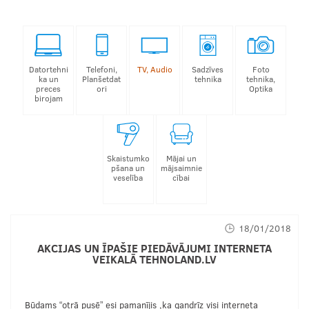
Datortehni
Telefoni,
TV, Audio
Sadzīves
Foto
ka un
Planšetdat
tehnika
tehnika,
preces
ori
Optika
birojam
Skaistumko
Mājai un
pšana un
mājsaimnie
veselība
cībai
18/01/2018
AKCIJAS UN ĪPAŠIE PIEDĀVĀJUMI INTERNETA
VEIKALĀ TEHNOLAND.LV
Būdams “otrā pusē” esi pamanījis ,ka gandrīz visi interneta