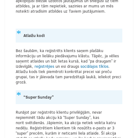
apkopojuši biežāk uzdotos jautājumus un snieguši uz tiem
atbildes, ja ar tām nepietiek, sazinies ar mums un mēs
noteikti atradīsim atbildes uz Taviem jautājumiem.
Atlaižu kodi
Bez šaubām, ka reģistrēts klients saņem plašāku
informāciju un lielāku piedāvajumu klāstu. Tāpēc, ja vēlies
saņemt atlaides un būt lietas kursā, kad “pa draugam” ir
izdevīgāk,
reģistrējies
un esi draugs
sociālajos tīklos
.
Atlaižu kods tiek piemēroti konkrētai precei vai preču
grupai, tas ir jāievada tam paredzētajā laukā, ieliekot preci
grozā.
“Super Sunday”
Runājot par reģistrēto klientu privilēģijām, nevar
nepieminēt tādu akciju kā “Super Sunday”, kas
norit svētdienās. Jāpiemin, ka akcija netiek veikta katru
nedēļu. Reģistrētiem klientiem tik nosūtīts e-pasts ar 3
“super” precēm, kurām ir neticami liela atlaide. Šī akcija