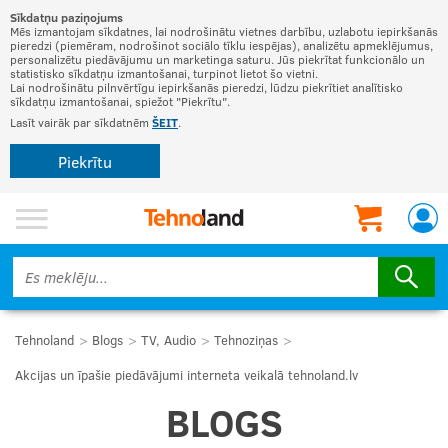
Sīkdatņu paziņojums
Mēs izmantojam sīkdatnes, lai nodrošinātu vietnes darbību, uzlabotu iepirkšanās
pieredzi (piemēram, nodrošinot sociālo tīklu iespējas), analizētu apmeklējumus,
personalizētu piedāvājumu un marketinga saturu. Jūs piekrītat funkcionālo un
statistisko sīkdatņu izmantošanai, turpinot lietot šo vietni.
Lai nodrošinātu pilnvērtīgu iepirkšanās pieredzi, lūdzu piekrītiet analītisko
sīkdatņu izmantošanai, spiežot "Piekrītu".
Lasīt vairāk par sīkdatnēm
ŠEIT
.
Piekrītu
Tehnoland
Blogs
TV, Audio
Tehnoziņas
Akcijas un īpašie piedāvājumi interneta veikalā tehnoland.lv
BLOGS