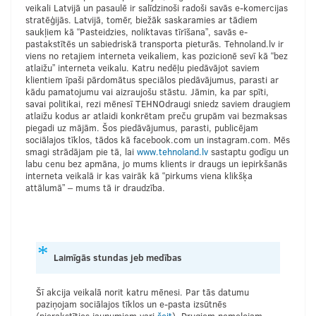
veikali Latvijā un pasaulē ir salīdzinoši radoši savās e-komercijas
stratēģijās. Latvijā, tomēr, biežāk saskaramies ar tādiem
saukļiem kā “Pasteidzies, noliktavas tīrīšana”, savās e-
pastakstītēs un sabiedriskā transporta pieturās. Tehnoland.lv ir
viens no retajiem interneta veikaliem, kas pozicionē sevī kā “bez
atlaižu” interneta veikalu. Katru nedēļu piedāvājot saviem
klientiem īpaši pārdomātus speciālos piedāvājumus, parasti ar
kādu pamatojumu vai aizraujošu stāstu. Jāmin, ka par spīti,
savai politikai, rezi mēnesī TEHNOdraugi sniedz saviem draugiem
atlaižu kodus ar atlaidi konkrētam preču grupām vai bezmaksas
piegadi uz mājām. Šos piedāvājumus, parasti, publicējam
sociālajos tīklos, tādos kā facebook.com un instagram.com. Mēs
smagi strādājam pie tā, lai
www.tehnoland.lv
sastaptu godīgu un
labu cenu bez apmāna, jo mums klients ir draugs un iepirkšanās
interneta veikalā ir kas vairāk kā “pirkums viena klikšķa
attālumā” – mums tā ir draudzība.
Laimīgās stundas jeb medības
Šī akcija veikalā norit katru mēnesi. Par tās datumu
paziņojam sociālajos tīklos un e-pasta izsūtnēs