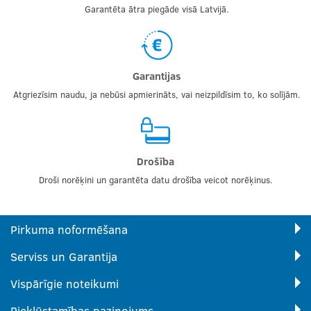
Garantēta ātra piegāde visā Latvijā.
Garantijas
Atgriezīsim naudu, ja nebūsi apmierināts, vai neizpildīsim to, ko solījām.
Drošība
Droši norēķini un garantēta datu drošība veicot norēķinus.
Pirkuma noformēšana
Serviss un Garantija
Vispārīgie noteikumi
Piekļūstamības paziņojums