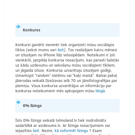
Konkurss
Konkursi gandrīz vienmēr tiek organizeti mūsu sociālajos
tīklos (sekot mums vari
šeit
). Tos realizējam katru mēnesi
un izlozējam no iPhone līdz velosipēdam. Noteikumi ir ļoti
vienkārši, jaizpilda konkursa nosacījumi, kas parasti balstās
uz kādu uzdevumu un sekošanu mūsu sociālajiem tīkliem,
un jāgaida izloze. Konkursa uzvarētaju izlozējam godīgi,
izmantojot “random” sistēmu vai “kaķi maisā”. Balvai pakaļ
jāierodas veikalā Dzelzavas ielā 70 un jānofotografējas par
piemiņu. Visus konkursa uzvarētājus un informāciju par
konkursa noteikumiem mēs apkopojam mūsu
blogā
.
0% līzings
Īsts 0% līzings veikalā tehnoland.lv tiek nodrošināts
sadarbībā ar aizdevums.lv. Ar līzinga nosacījumiem var
iepazīties
šeit
. Nezini,
kā noformēt līzingu
? Esam