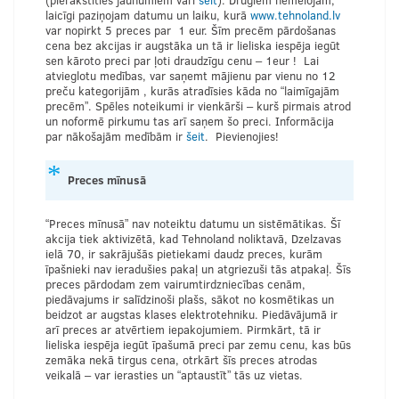
(pierakstīties jaunumiem vari
šeit
). Drugiem nemelojam,
laicīgi paziņojam datumu un laiku, kurā
www.tehnoland.lv
var nopirkt 5 preces par 1 eur. Šīm precēm pārdošanas
cena bez akcijas ir augstāka un tā ir lieliska iespēja iegūt
sen kāroto preci par ļoti draudzīgu cenu – 1eur ! Lai
atvieglotu medības, var saņemt mājienu par vienu no 12
preču kategorijām , kurās atradīsies kāda no “laimīgajām
precēm”. Spēles noteikumi ir vienkārši – kurš pirmais atrod
un noformē pirkumu tas arī saņem šo preci. Informācija
par nākošajām medībām ir
šeit
. Pievienojies!
Preces mīnusā
“Preces mīnusā” nav noteiktu datumu un sistēmātikas. Šī
akcija tiek aktivizētā, kad Tehnoland noliktavā, Dzelzavas
ielā 70, ir sakrājušās pietiekami daudz preces, kurām
īpašnieki nav ieradušies pakaļ un atgriezuši tās atpakaļ. Šīs
preces pārdodam zem vairumtirdzniecības cenām,
piedāvajums ir salīdzinoši plašs, sākot no kosmētikas un
beidzot ar augstas klases elektrotehniku. Piedāvājumā ir
arī preces ar atvērtiem iepakojumiem. Pirmkārt, tā ir
lieliska iespēja iegūt īpašumā preci par zemu cenu, kas būs
zemāka nekā tirgus cena, otrkārt šīs preces atrodas
veikalā – var ierasties un “aptaustīt” tās uz vietas.