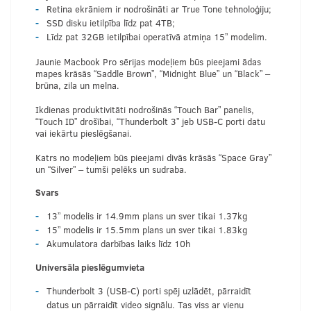
Retina ekrāniem ir nodrošināti ar True Tone tehnoloģiju;
SSD disku ietilpība līdz pat 4TB;
Līdz pat 32GB ietilpībai operatīvā atmiņa 15” modelim.
Jaunie Macbook Pro sērijas modeļiem būs pieejami ādas
mapes krāsās “Saddle Brown”, “Midnight Blue” un “Black” –
brūna, zila un melna.
Ikdienas produktivitāti nodrošinās “Touch Bar” panelis,
“Touch ID” drošībai, “Thunderbolt 3” jeb USB-C porti datu
vai iekārtu pieslēgšanai.
Katrs no modeļiem būs pieejami divās krāsās “Space Gray”
un “Silver” – tumši pelēks un sudraba.
Svars
13” modelis ir 14.9mm plans un sver tikai 1.37kg
15” modelis ir 15.5mm plans un sver tikai 1.83kg
Akumulatora darbības laiks līdz 10h
Universāla pieslēgumvieta
Thunderbolt 3 (USB-C) porti spēj uzlādēt, pārraidīt
datus un pārraidīt video signālu. Tas viss ar vienu