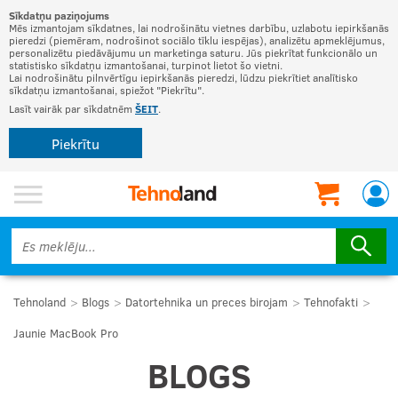
Sīkdatņu paziņojums
Mēs izmantojam sīkdatnes, lai nodrošinātu vietnes darbību, uzlabotu iepirkšanās
pieredzi (piemēram, nodrošinot sociālo tīklu iespējas), analizētu apmeklējumus,
personalizētu piedāvājumu un marketinga saturu. Jūs piekrītat funkcionālo un
statistisko sīkdatņu izmantošanai, turpinot lietot šo vietni.
Lai nodrošinātu pilnvērtīgu iepirkšanās pieredzi, lūdzu piekrītiet analītisko
sīkdatņu izmantošanai, spiežot "Piekrītu".
Lasīt vairāk par sīkdatnēm
ŠEIT
.
Piekrītu
Tehnoland
Blogs
Datortehnika un preces birojam
Tehnofakti
Jaunie MacBook Pro
BLOGS