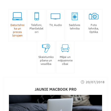
Datortehni
Telefoni,
TV, Audio
Sadzīves
Foto
ka un
Planšetdat
tehnika
tehnika,
preces
ori
Optika
birojam
Skaistumko
Mājai un
pšana un
mājsaimnie
veselība
cībai
20/07/2018
JAUNIE MACBOOK PRO