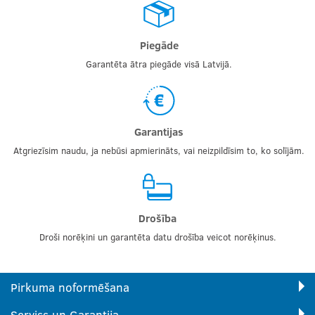
Piegāde
Garantēta ātra piegāde visā Latvijā.
Garantijas
Atgriezīsim naudu, ja nebūsi apmierināts, vai neizpildīsim to, ko solījām.
Drošība
Droši norēķini un garantēta datu drošība veicot norēķinus.
Pirkuma noformēšana
Serviss un Garantija