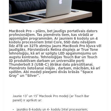
MacBook Pro – plāns, bet jaudīgs portatīvais dators
profesionāļiem. Tas piemērots tiem, kas strādā ar
apjomīgām programmām. Ar jauniem 6 kodolu un 4
kodolu procesoriem Intel Core, SSD datu nēsējiem
līdz 4TB un 32Tb atmiņu jauns MacBook Pro kļuva vēl
jaudīgāks. Pārsteidzošs Retina displejs ar True Tone
tehnoloģiju, kā arī ar spilgtu LED apgaismojumu un
augstu kontrastu. Tehnoloģijas Touch Bar un Touch
ID produktīvam darbam un universālie porti
Thunderbolt 3 (USB-C) ātrākai datu pārsūtīšanai.
Piemērots lietošanai mājās , darbam, mācībām, kā arī
spēlēm. Abi modeļi pieejami divās krāsās “Space
Gray” un “Silver”.
Jaunie 13” un 15” Macbook Pro modeļi (ar Touch Bar
paneli) ir aprīkoti ar:
jaunāko 6-kodolu un 4- kodolu Intel procesoriem;