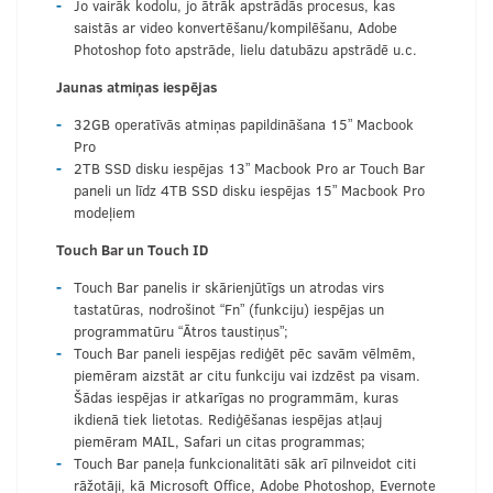
Jo vairāk kodolu, jo ātrāk apstrādās procesus, kas
saistās ar video konvertēšanu/kompilēšanu, Adobe
Photoshop foto apstrāde, lielu datubāzu apstrādē u.c.
Jaunas atmiņas iespējas
32GB operatīvās atmiņas papildināšana 15” Macbook
Pro
2TB SSD disku iespējas 13” Macbook Pro ar Touch Bar
paneli un līdz 4TB SSD disku iespējas 15” Macbook Pro
modeļiem
Touch Bar un Touch ID
Touch Bar panelis ir skārienjūtīgs un atrodas virs
tastatūras, nodrošinot “Fn” (funkciju) iespējas un
programmatūru “Ātros taustiņus”;
Touch Bar paneli iespējas rediģēt pēc savām vēlmēm,
piemēram aizstāt ar citu funkciju vai izdzēst pa visam.
Šādas iespējas ir atkarīgas no programmām, kuras
ikdienā tiek lietotas. Rediģēšanas iespējas atļauj
piemēram MAIL, Safari un citas programmas;
Touch Bar paneļa funkcionalitāti sāk arī pilnveidot citi
rāžotāji, kā Microsoft Office, Adobe Photoshop, Evernote