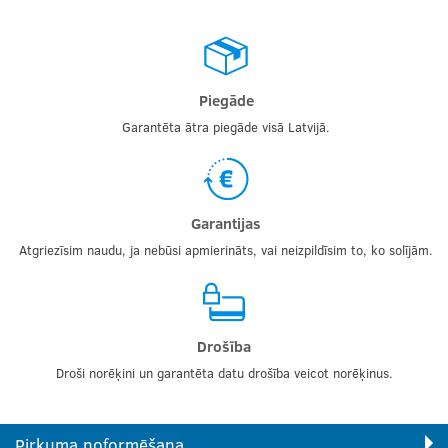
Piegāde
Garantēta ātra piegāde visā Latvijā.
Garantijas
Atgriezīsim naudu, ja nebūsi apmierināts, vai neizpildīsim to, ko solījām.
Drošība
Droši norēķini un garantēta datu drošība veicot norēķinus.
Pirkuma noformēšana