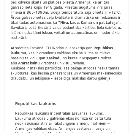
pēc cilvēku skaita un platības pilsēta Armēnijā, kā arī tās
galvaspilsēta kopš 1918.gada. Pilsētas augstums virs jūras
līmeņa ir 865-1390m, vidējā temperatūra šajā pilsētā ir +12°C.
Ārpus galvaspilsētas ceļu kvalitāte ir dramatiska un redzamas ir
tikai tādas automašīnas kā
“Niva, Lada, Kamaz un pat Latvija”
.
Savukārt, pašā Erevānā valda pedantiska kārtība, liela dzīvība uz
ielām, neskaitāmi luksus veikali un automašīnas un modernākie
restorāni.
Atrodoties Erevānā, TEHNodraugi apskatīja gan
Republikas
laukumu
, kas ir grandiozu valdības ēku laukums ar milzīgu
baseinu tā vidū, gan
Kaskādi
, no kuras ir iespējams redzēt
abu
Ararat kalnu
virsotnes un visu Erevānu.
Kaskāde ir mākslas pārpildīta. Tās pakājē atrodas neskaitāmas
skulptūras, kas liecina par Francijas un Armēnijas māksliniecisko
draudzību, un iekšpusē - iespaidīga mākslas darbu galerija.
Republikas laukums
Republikas laukums ir centrālais Erevānas laukums.
Laukumā atrodas 5 galvenās ēkas no rozā un baltā tufa
neoklasicisma stilā ar raksturīgiem armēņu motīviem –
Armēnijas valdības ēkas, Armēnijas vēstures muzejs un