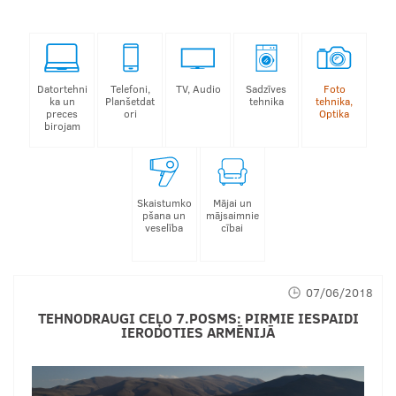
Datortehni
Telefoni,
TV, Audio
Sadzīves
Foto
ka un
Planšetdat
tehnika
tehnika,
preces
ori
Optika
birojam
Skaistumko
Mājai un
pšana un
mājsaimnie
veselība
cībai
07/06/2018
TEHNODRAUGI CEĻO 7.POSMS: PIRMIE IESPAIDI
IERODOTIES ARMĒNIJĀ