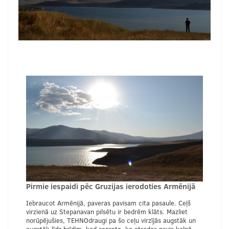
Pirmie iespaidi pēc Gruzijas ierodoties Armēnijā
Iebraucot Armēnijā, paveras pavisam cita pasaule. Ceļš
virzienā uz Stepanavan pilsētu ir bedrēm klāts. Mazliet
norūpējušies, TEHNOdraugi pa šo ceļu virzījās augstāk un