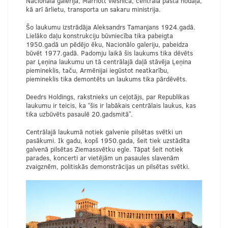
Nacionālā galerija, Marriott viesnīca, centrālā pasta nodaļa,
kā arī ārlietu, transporta un sakaru ministrija.
Šo laukumu izstrādāja Aleksandrs Tamanjans 1924.gadā.
Lielāko daļu konstrukciju būvniecība tika pabeigta
1950.gadā un pēdējo ēku, Nacionālo galeriju, pabeidza
būvēt 1977.gadā. Padomju laikā šis laukums tika dēvēts
par Ļeņina laukumu un tā centrālajā daļā stāvēja Ļeņina
piemineklis, taču, Armēnijai iegūstot neatkarību,
piemineklis tika demontēts un laukums tika pārdēvēts.
Deedrs Holdings, rakstnieks un ceļotājs, par Republikas
laukumu ir teicis, ka “šis ir labākais centrālais laukus, kas
tika uzbūvēts pasaulē 20.gadsmitā”.
Centrālajā laukumā notiek galvenie pilsētas svētki un
pasākumi. Ik gadu, kopš 1950.gada, šeit tiek uzstādīta
galvenā pilsētas Ziemassvētku egle. Tāpat šeit notiek
parades, koncerti ar vietējām un pasaules slavenām
zvaigznēm, politiskās demonstrācijas un pilsētas svētki.