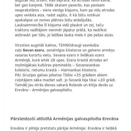
augstāk līdz brīdim, kad saprata, ka atrodas nevis kalnā,
bet gan kanjonā. Tālāk skatam paverās, kas pavisam
neaprakstāms - viens vienīgs klajums, kam pa vidu atrodas
upes veidota aiza, radot sajūtu, it kā būtu notikusi
apokalipse un zemes plātnes būtu atdalījušās.
Lauksaimniecība šī klajuma vidū plaukst un zeļ, taču
traktora vadītājiem vienmēr jāpatur prātā, ka nedrīkst
aizbraukt par tālu, jo labības lauka mala ir pie pašas aizas.
Virzoties augstāk kalnos, TEHNOdraugi sasniedza
zaļo
Sevan ezeru
, senatnīgos klosterus un galveno armēņu
vasaras kurortu vietu. Sevana ezers ir lielākais ezers
Armēnijā, kurā ietek 28 upes. Ezera krastā atrodas arī
nozīmīgākais kultūras piemineklis – Sevanavankas
kolsteris, rietumu krastā – Hairivankas klosteris.
Pēc Gruzijas galvas pilsetas Tbilisi +35 grādiem abiem
ceļotājiem sāka mazliet salt, jo Sevanā bija tikai +20 grādi.
Tamdēļ jau otrās dienas vakarā Rolands un Kitija devās uz
Erevānu - Armēnijas galvaspilsētu.
Pārsteidzoši attīstītā Armēnijas galvaspilsēta Erevāna
Erevāna ir pilnīgs pretstats pārējai Armēnijai. Erevāna ir lielākā