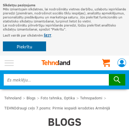
Sīkdatņu paziņojums
Mēs izmantojam sīkdatnes, lai nodrošinātu vietnes darbību, uzlabotu iepirkšanās
pieredzi (piemēram, nodrošinot sociālo tīklu iespējas), analizētu apmeklējumus,
personalizētu piedāvājumu un marketinga saturu. Jūs piekrītat funkcionālo un
statistisko sīkdatņu izmantošanai, turpinot lietot šo vietni.
Lai nodrošinātu pilnvērtīgu iepirkšanās pieredzi, lūdzu piekrītiet analītisko
sīkdatņu izmantošanai, spiežot "Piekrītu".
Lasīt vairāk par sīkdatnēm
ŠEIT
.
Piekrītu
Tehnoland
Blogs
Foto tehnika, Optika
Tehnopadomi
TEHNOdraugi ceļo 7.posms: Pirmie iespaidi ierodoties Armēnijā
BLOGS