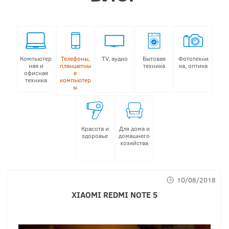
Компьютер
Телефоны,
TV, аудио
Бытовая
Фототехни
ная и
планшетны
техника
ка, оптика
офисная
е
техника
компьютер
ы
Красота и
Для дома и
здоровье
домашнего
хозяйства
10/08/2018
XIAOMI
REDMI
NOTE
5