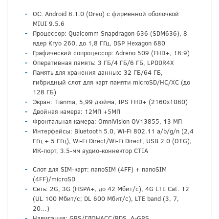
ОС: Android 8.1.0 (Oreo) с фирменной оболочкой
MIUI 9.5.6
Процессор: Qualcomm Snapdragon 636 (SDM636), 8
ядер Kryo 260, до 1,8 ГГц, DSP Hexagon 680
Графический сопроцессор: Adreno 509 (FHD+, 18:9)
Оперативная память: 3 ГБ/4 ГБ/6 ГБ, LPDDR4X
Память для хранения данных: 32 ГБ/64 ГБ,
гибридный слот для карт памяти microSD/HC/XC (до
128 ГБ)
Экран: Tianma, 5,99 дюйма, IPS FHD+ (2160х1080)
Двойная камера: 12МП +5МП
Фронтальная камера: OmniVision OV13855, 13 МП
Интерфейсы: Bluetooth 5.0, Wi-Fi 802.11 a/b/g/n (2,4
ГГц + 5 ГГц), Wi-Fi Direct/Wi-Fi Direct, USB 2.0 (OTG),
ИК-порт, 3.5-мм аудио-коннектор CTIA
Слот для SIM-карт: nanoSIM (4FF) + nanoSIM
(4FF)/microSD
Сеть: 2G, 3G (HSPA+, до 42 Мбит/с), 4G LTE Cat. 12
(UL 100 Мбит/с; DL 600 Мбит/с), LTE band (3, 7,
20…)
Навигация: GPS/ГЛОНАСС/BDS, A-GPS