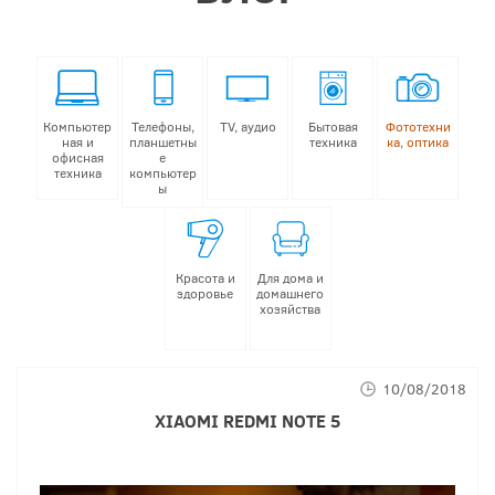
Компьютер
Телефоны,
TV, аудио
Бытовая
Фототехни
ная и
планшетны
техника
ка, оптика
офисная
е
техника
компьютер
ы
Красота и
Для дома и
здоровье
домашнего
хозяйства
10/08/2018
XIAOMI
REDMI
NOTE
5