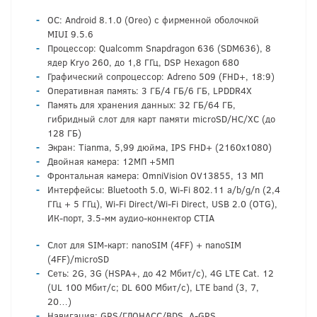
ОС: Android 8.1.0 (Oreo) с фирменной оболочкой
MIUI 9.5.6
Процессор: Qualcomm Snapdragon 636 (SDM636), 8
ядер Kryo 260, до 1,8 ГГц, DSP Hexagon 680
Графический сопроцессор: Adreno 509 (FHD+, 18:9)
Оперативная память: 3 ГБ/4 ГБ/6 ГБ, LPDDR4X
Память для хранения данных: 32 ГБ/64 ГБ,
гибридный слот для карт памяти microSD/HC/XC (до
128 ГБ)
Экран: Tianma, 5,99 дюйма, IPS FHD+ (2160х1080)
Двойная камера: 12МП +5МП
Фронтальная камера: OmniVision OV13855, 13 МП
Интерфейсы: Bluetooth 5.0, Wi-Fi 802.11 a/b/g/n (2,4
ГГц + 5 ГГц), Wi-Fi Direct/Wi-Fi Direct, USB 2.0 (OTG),
ИК-порт, 3.5-мм аудио-коннектор CTIA
Слот для SIM-карт: nanoSIM (4FF) + nanoSIM
(4FF)/microSD
Сеть: 2G, 3G (HSPA+, до 42 Мбит/с), 4G LTE Cat. 12
(UL 100 Мбит/с; DL 600 Мбит/с), LTE band (3, 7,
20…)
Навигация: GPS/ГЛОНАСС/BDS, A-GPS