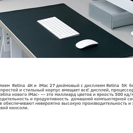
еем Retina 4К и iMac 27 дюймовый с дисплеем Retina 5К бо
простой и стильный корпус вмещает всё: дисплей, процессор
etina
нового iMac- — это миллиард цветов и яркость 500 кд/
изводительность и продуктивность домашней компьютерной 
 обеспечивают невероятно высокую производительность и э
овой консоли.