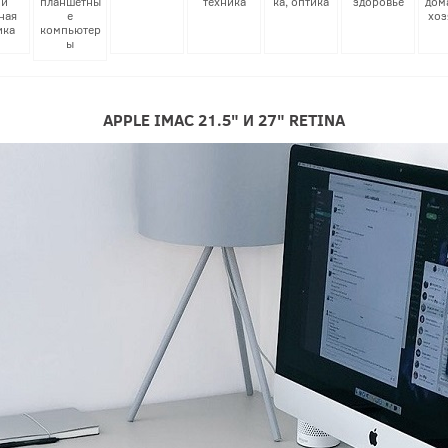
 и
планшетны
техника
ка, оптика
здоровье
дом
ная
е
хоз
ика
компьютер
ы
APPLE IMAC 21.5" И 27" RETINA