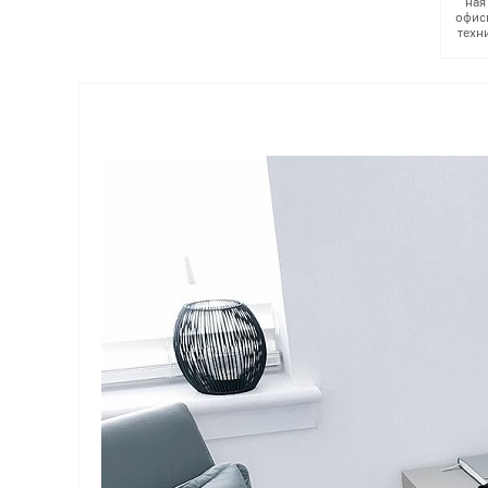
ная
офис
техн