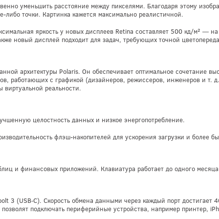
венно уменьшить расстояние между пикселями. Благодаря этому изображ
ие-либо точки. Картинка кажется максимально реалистичной.
ксимальная яркость у новых дисплеев Retina составляет 500 кд/м² — н
кже новый дисплей подходит для задач, требующих точной цветопереда
нной архитектуры Polaris. Он обеспечивает оптимальное сочетание вы
ов, работающих с графикой (дизайнеров, режиссеров, инженеров и т. д
ы виртуальной реальности.
учшенную целостность данных и низкое энергопотребление.
производительность флэш-накопителей для ускорения загрузки и более б
блиц и финансовых приложений. Клавиатура работает до одного месяца 
lt 3 (USB‑C). Скорость обмена данными через каждый порт достигает 4
позволят подключать периферийные устройства, например принтер, iPh