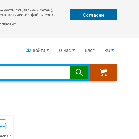
ожности социальных сетей),
Согласен
статистические файлы cookie,
огласен"
Войти
О нас
Блог
RU
 дома и