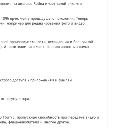
ение на дисплее Retina имеет такой вид, что
а 43% ярче, чем у предыдущего поколения. Теперь
чи, например для редактирования фото и видео.
сокой производительности, охлаждения и бесшумной
.). А ценителям игр дают реалистичность в самых
ыстрого доступа к приложениям и файлам.
от аккумулятора.
0 Гбит/с, пропускная способность при передаче видео и
one, флеш‑накопители и многое другое.