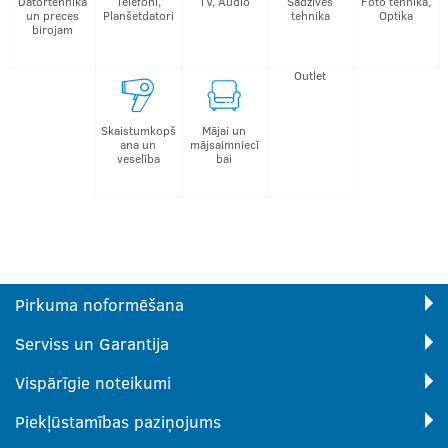
Datortehnika
Telefoni,
TV, Audio
Sadzīves
Foto tehnika,
un preces
Planšetdatori
tehnika
Optika
birojam
Outlet
Skaistumkopš
Mājai un
ana un
mājsaimniecī
veselība
bai
Pirkuma noformēšana
Serviss un Garantija
Vispārīgie noteikumi
Piekļūstamības paziņojums