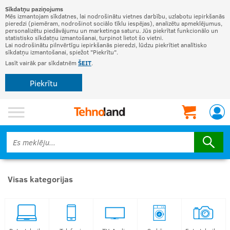
Sīkdatņu paziņojums
Mēs izmantojam sīkdatnes, lai nodrošinātu vietnes darbību, uzlabotu iepirkšanās
pieredzi (piemēram, nodrošinot sociālo tīklu iespējas), analizētu apmeklējumus,
personalizētu piedāvājumu un marketinga saturu. Jūs piekrītat funkcionālo un
statistisko sīkdatņu izmantošanai, turpinot lietot šo vietni.
Lai nodrošinātu pilnvērtīgu iepirkšanās pieredzi, lūdzu piekrītiet analītisko
sīkdatņu izmantošanai, spiežot "Piekrītu".
Lasīt vairāk par sīkdatnēm
ŠEIT
.
Piekrītu
Visas kategorijas