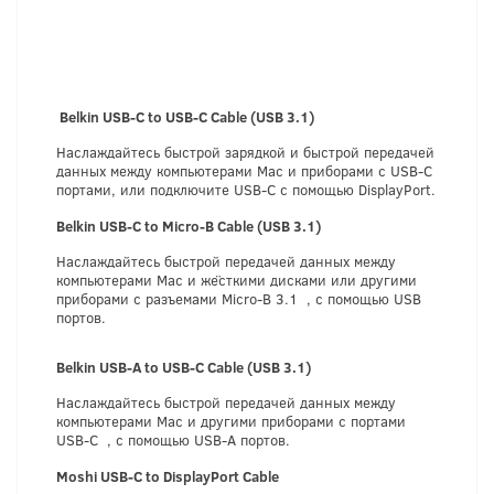
Belkin
U
SB
-
C
t
o
U
SB
-
C
Cable
(
USB
3
.
1
)
Наслаждайтесь быстрой зарядкой и быстрой передачей
данных между компьютерами Mac и приборами с USB-C
портами, или подключите USB-C с помощью DisplayPort.
Belkin
U
SB
-
C
t
o
M
i
c
r
o
-
B
Cable
(
USB
3
.
1
)
Наслаждайтесь быстрой передачей данных между
компьютерами Mac и жёсткими дисками или другими
приборами с разъемами Micro-B 3.1 , с помощью USB
портов.
Belkin USB-A to USB-C Cable
(
USB
3
.
1
)
Наслаждайтесь быстрой передачей данных между
компьютерами Mac и другими приборами с портами
USB-C , с помощью USB-A портов.
Moshi
U
SB
-
C
t
o
D
i
s
p
l
a
yP
o
r
t
Cable