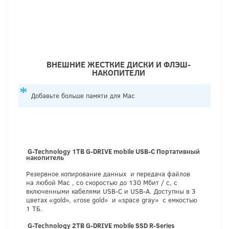
ВНЕШНИЕ ЖЕСТКИЕ ДИСКИ И ФЛЭШ-
НАКОПИТЕЛИ
Добавьте больше памяти для Mac
G
-
T
e
c
h
no
l
o
g
y
1
TB
G
-
D
R
I
V
E
mo
b
i
l
e
U
SB
-
C
Портативный
накопитель
Резервное копирование данных и передача файлов
на любой Mac , со скоростью до 130 Мбит / с, с
включенными кабелями USB-C и USB-A. Доступны в 3
цветах «gold», «rose gold» и «space gray» с емкостью
1 ТБ.
G
-
T
e
c
h
no
l
o
g
y
2TB G-DRIVE mobile SSD R-Series