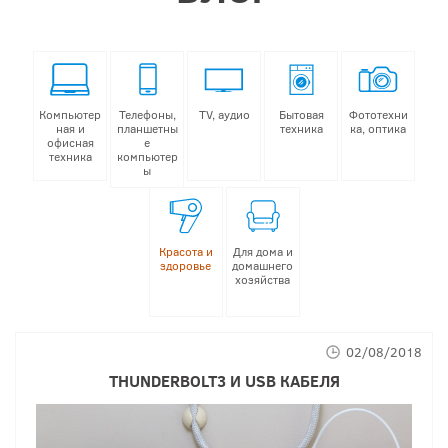
Компьютер
Телефоны,
TV, аудио
Бытовая
Фототехни
ная и
планшетны
техника
ка, оптика
офисная
е
техника
компьютер
ы
Красота и
Для дома и
здоровье
домашнего
хозяйства
02/08/2018
THUNDERBOLT3 И USB КАБЕЛЯ