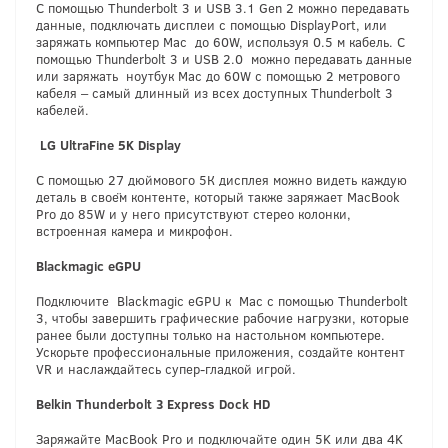
С помощью Thunderbolt 3 и USB 3.1 Gen 2 можно передавать
данные, подключать дисплеи с помощью DisplayPort, или
заряжать компьютер Mac до 60W, используя 0.5 м кабель. С
помощью Thunderbolt 3 и USB 2.0 можно передавать данные
или заряжать ноутбук Mac до 60W с помощью 2 метрового
кабеля – самый длинный из всех доступных Thunderbolt 3
кабелей.
L
G
U
l
t
r
aFine
5
K
D
i
s
p
l
a
y
С помощью 27 дюймового 5К дисплея можно видеть каждую
деталь в своём контенте, который также заряжает MacBook
Pro до 85W и у него присутствуют стерео колонки,
встроенная камера и микрофон.
Blackmagi
c
eGP
U
Подключите Blackmagic eGPU к Mac с помощью Thunderbolt
3, чтобы завершить графические рабочие нагрузки, которые
ранее были доступны только на настольном компьютере.
Ускорьте профессиональные приложения, создайте контент
VR и наслаждайтесь супер-гладкой игрой.
Belki
n
Thunderbol
t
3
Exp
r
e
s
s
Doc
k
H
D
Заряжайте MacBook Pro и подключайте один 5K или два 4K