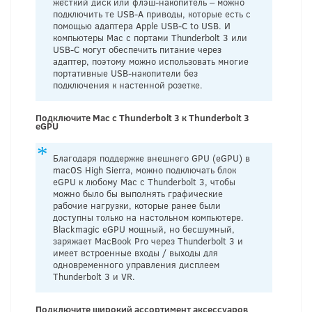
жёсткий диск или флэш-накопитель – можно
подключить те USB-A приводы, которые есть с
помощью адаптера Apple USB-C to USB. И
компьютеры Mac с портами Thunderbolt 3 или
USB-C могут обеспечить питание через
адаптер, поэтому можно использовать многие
портативные USB-накопители без
подключения к настенной розетке.
Подключите Mac с Thunderbolt 3 к Thunderbolt 3
eGPU
Благодаря поддержке внешнего GPU (eGPU) в
macOS High Sierra, можно подключать блок
eGPU к любому Mac с Thunderbolt 3, чтобы
можно было бы выполнять графические
рабочие нагрузки, которые ранее были
доступны только на настольном компьютере.
Blackmagic eGPU мощный, но бесшумный,
заряжает MacBook Pro через Thunderbolt 3 и
имеет встроенные входы / выходы для
одновременного управления дисплеем
Thunderbolt 3 и VR.
Подключите широкий ассортимент аксессуаров