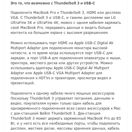
Это то, что возможно с Thunderbolt 3 и USB-C
Подключите MacBook Pro к Thunderbolt 3, HDMI или дисплею
VGA. С Thunderbolt 3 и USB-C, и такими дисплеями как LG
UltraFine 5K и UltraFine 4K, можно с одним кабелем заряжать
свой MacBook Pro, передавать данные и видеть больше
контента на большом экране с высоким разрешением.
Можно использовать порт HDMI на Apple USB-C Digital AV
Multiport Adapter для подключения монитора высокой
четкости, в то время когда используется порт USB-C для
зарядки, а порт USB-A для подключения клавиатуры и мыши,
принтера, жесткого диска или других устройств. Можно
использовать адаптеры Apple USB-C Digital AV Multiport
Adapter или Apple USB-C VGA Multiport Adapter для
подключения к HDTVs и проекторам, просмотра видео и
презентаций.
Подключите к одному кабелю много мощных аксессуаров.
Поскольку Thunderbolt 3 управляет питанием, данными и
видео, покупателям нужен только один кабель для
одновременного подключения всех своих аксессуаров к Mac
с док-станцией Belkin Thunderbolt 3. Док-станция
Thunderbolt 3 может держать заряженный MacBook Pro до 85
Вт, и у него есть все необходимые порты, чтобы подключить
дисплеи, жесткие диски, массивы хранения данных, кабель