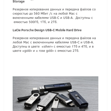
Storage
Резервное копирование данных и передача файлов со
скоростью до 560 Мбит /с на любой Mac с
включенными кабелями USB-C и USB-A. Доступны с
емкостью 500Гб, 1Тб, и 2Tб.
LaCie
P
orsche
Design
U
SB
-
C
Mobile
H
ard
Driv
e
Резервное копирование данных и передача файлов на
любой Mac с включенными кабелями USB-C и USB-A.
Доступны в цвете «silver» с емкостью 1Tб и 4Tб, и в
цвете «gold» и « rose gold» с емкостью 2Tб.