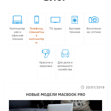
Компьютер
Телефоны,
TV, аудио
Бытовая
Фототехни
ная и
планшетны
техника
ка, оптика
офисная
е
техника
компьютер
ы
Красота и
Для дома и
здоровье
домашнего
хозяйства
20/07/2018
НОВЫЕ
МОДЕЛИ MACBOOK PRO