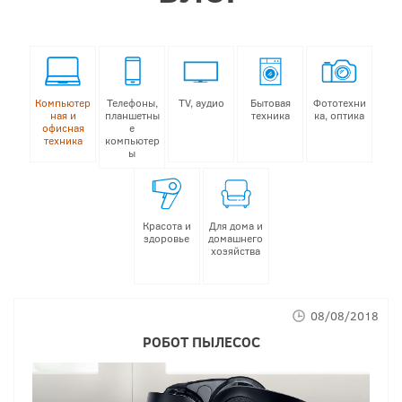
Компьютер
Телефоны,
TV, аудио
Бытовая
Фототехни
ная и
планшетны
техника
ка, оптика
офисная
е
техника
компьютер
ы
Красота и
Для дома и
здоровье
домашнего
хозяйства
08/08/2018
РОБОТ ПЫЛЕСОС