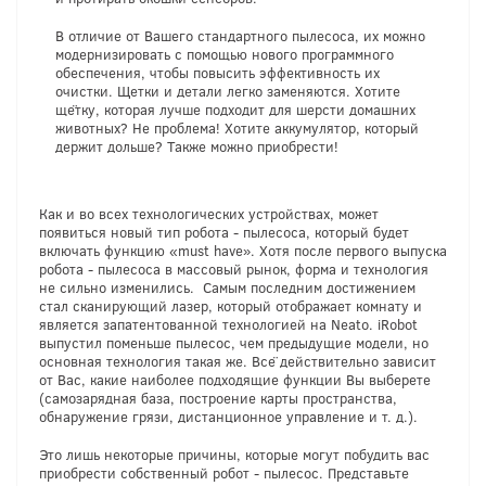
В отличие от Вашего стандартного пылесоса, их можно
модернизировать с помощью нового программного
обеспечения, чтобы повысить эффективность их
очистки. Щетки и детали легко заменяются. Хотите
щётку, которая лучше подходит для шерсти домашних
животных? Не проблема! Хотите аккумулятор, который
держит дольше? Также можно приобрести!
Как и во всех технологических устройствах, может
появиться новый тип робота - пылесоса, который будет
включать функцию «must have». Хотя после первого выпуска
робота - пылесоса в массовый рынок, форма и технология
не сильно изменились. Самым последним достижением
стал сканирующий лазер, который отображает комнату и
является запатентованной технологией на Neato. iRobot
выпустил поменьше пылесос, чем предыдущие модели, но
основная технология такая же. Всё действительно зависит
от Вас, какие наиболее подходящие функции Вы выберете
(самозарядная база, построение карты пространства,
обнаружение грязи, дистанционное управление и т. д.).
Это лишь некоторые причины, которые могут побудить вас
приобрести собственный робот - пылесос. Представьте