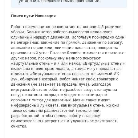
установить предпочтительное расписание.
Поиск пути: Навигация
Робот перемещается по комнатам на основе 4-5 режимов
уборки. Большинство роботов-пылесосов используют
случайный маршрут движения, используя поочередно один
из алгоритмов: движение по прямой, движение по зигзагу,
движение по спирали, движение вдоль стен, поворот на
произвольный угол. Пылесос Roomba отличается от многих
других марок, поскольку ему немного помогают
«виртуальные стены» и / или маяки. «Виртуальные стены»
включены в некоторые модели, а также могут продаваться
отдельно. «Виртуальная стена» посылает невидимый ИК
луч, обнаружив который, робот меняет свою траекторию
движения (не заезжает за пределы луча). Благодаря
виртуальной стене робот не разобьет вазу, стоящую на
полу, не затянет шторы, не упадет с лестницы, не
опрокинет миски для животных. Маяки также имеют
инфракрасный луч света, как виртуальная стена, но они
также оснащены радиочастотной технологией,
разработанной, чтобы помочь роботу пылесосу
самостоятельно настроиться и улучшить эффективность
очистки.