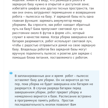
моделей. Имейте в виду, что размещать робота и
зарядную базу нужно в открытой и доступной зоне;
избегайте шкафов или других тесных пространств, так
как они очень затрудняют перемещение и возвращение
робота – пылесоса на базу. У зарядной базы есть одна
главная функция: заряжать аккумулятор между
уборками. Вы спросите, как робот находит обратный
путь на базу? База пропускает световой луч на
расстоянии около 6 футов в форме «V», который
служит в качестве маяка. Когда уборка завершена или
батарея разряжается, робот использует световой луч,
чтобы с радостью отправиться домой на свою зарядную
базу. Владельцы роботов без зарядной базы могут
вручную подключить пылесос к розетке для зарядки с
помощью блока питания, поставляемого с роботом.
В запланированные дни и время робот - пылесос
оставляет базу для уборки. Он не вернется до тех
пор, пока уборка не будет завершена или батарея не
разрядится. В случае разряда батареи перед
завершением уборки, робот прервет уборку и
немедленно вернется к базе. Расписание встроено
в программную память робота. Простая
последовательность кнопок позволит Вам