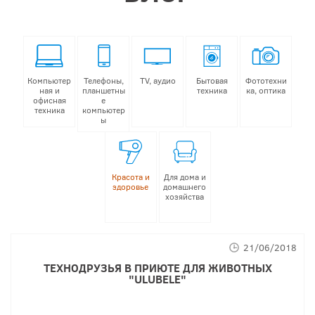
Компьютер
Телефоны,
TV, аудио
Бытовая
Фототехни
ная и
планшетны
техника
ка, оптика
офисная
е
техника
компьютер
ы
Красота и
Для дома и
здоровье
домашнего
хозяйства
21/06/2018
ТЕХНОДРУЗЬЯ В ПРИЮТЕ ДЛЯ ЖИВОТНЫХ
"ULUBELE"