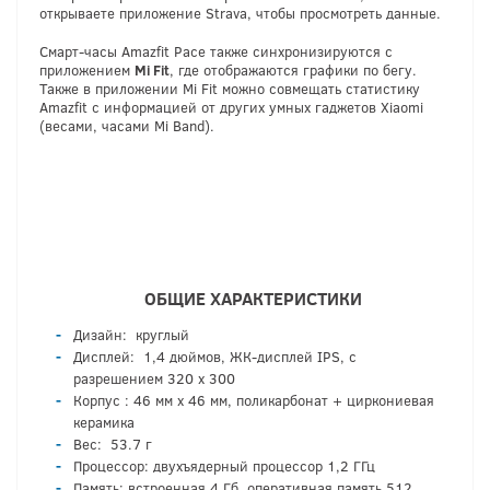
открываете приложение Strava, чтобы просмотреть данные.
Смарт-часы Amazfit Расе также синхронизируются с
приложением
Mi Fit
, где отображаются графики по бегу.
Также в приложении Mi Fit можно совмещать статистику
Amazfit с информацией от других умных гаджетов Xiaomi
(весами, часами Mi Band).
ОБЩИЕ ХАРАКТЕРИСТИКИ
Дизайн: круглый
Дисплей: 1,4 дюймов, ЖК-дисплей IPS, с
разрешением 320 х 300
Корпус : 46 мм х 46 мм, поликарбонат + циркониевая
керамика
Вес: 53.7 г
Процессор: двухъядерный процессор 1,2 ГГц
Память: встроенная 4 Гб, оперативная память 512