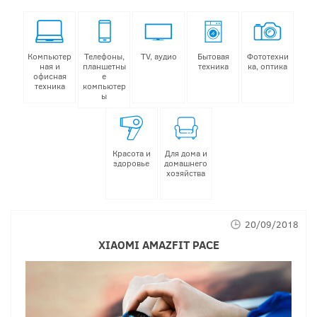
Компьютер
Телефоны,
TV, аудио
Бытовая
Фототехни
ная и
планшетны
техника
ка, оптика
офисная
е
техника
компьютер
ы
Красота и
Для дома и
здоровье
домашнего
хозяйства
20/09/2018
XIAOMI AMAZFIT PACE