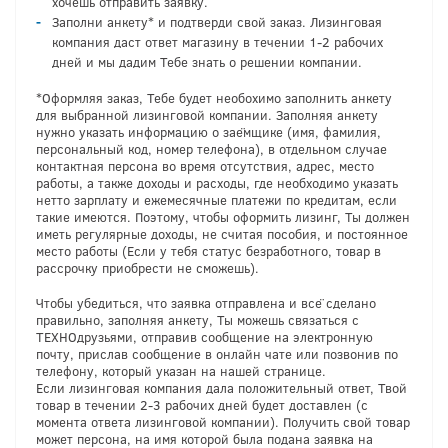
хочешь отправить заявку.
Заполни анкету* и подтверди свой заказ. Лизинговая
компания даст ответ магазину в течении 1-2 рабочих
дней и мы дадим Тебе знать о решении компании.
*Оформляя заказ, Тебе будет необохимо заполнить анкету
для выбранной лизинговой компании. Заполняя анкету
нужно указать информацию о заёмщике (имя, фамилия,
персональный код, номер телефона), в отдельном случае
контактная персона во время отсутствия, адрес, место
работы, а также доходы и расходы, где необходимо указать
нетто зарплату и ежемесячные платежи по кредитам, если
такие имеются. Поэтому, чтобы оформить лизинг, Ты должен
иметь регулярные доходы, не считая пособия, и постоянное
место работы (Если у тебя статус безработного, товар в
рассрочку приобрести не сможешь).
Чтобы убедиться, что заявка отправлена и всё сделано
правильно, заполняя анкету, Ты можешь связаться с
ТЕХНОдрузьями, отправив сообщение на электронную
почту, прислав сообщение в онлайн чате или позвонив по
телефону, который указан на нашей странице.
Если лизинговая компания дала положительный ответ, Твой
товар в течении 2-3 рабочих дней будет доставлен (с
момента ответа лизинговой компании). Получить свой товар
может персона, на имя которой была подана заявка на