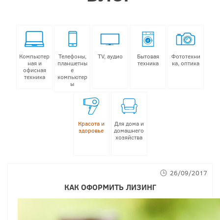
Компьютер
Телефоны,
TV, аудио
Бытовая
Фототехни
ная и
планшетны
техника
ка, оптика
офисная
е
техника
компьютер
ы
Красота и
Для дома и
здоровье
домашнего
хозяйства
26/09/2017
КАК ОФОРМИТЬ ЛИЗИНГ