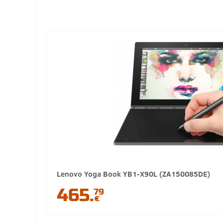
Lenovo Yoga Book YB1-X90L (ZA150085DE)
465.
79
€