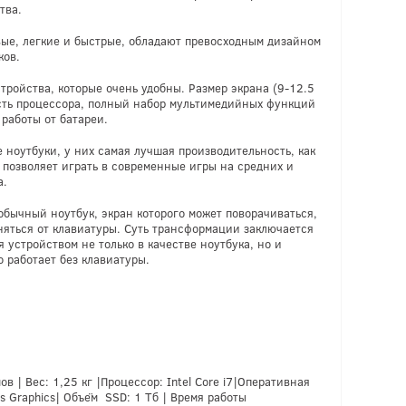
тва.
вые, легкие и быстрые, обладают превосходным дизайном
ков.
тройства, которые очень удобны. Размер экрана (9-12.5
ть процессора, полный набор мультимедийных функций
 работы от батареи.
 ноутбуки, у них самая лучшая производительность, как
о позволяет играть в современные игры на средних и
а.
 обычный ноутбук, экран которого может поворачиваться,
няться от клавиатуры. Суть трансформации заключается
я устройством не только в качестве ноутбука, но и
 работает без клавиатуры.
в | Вес: 1,25 кг |Процессор: Intel Core i7|Оперативная
ris Graphics| Объём SSD: 1 Tб | Время работы