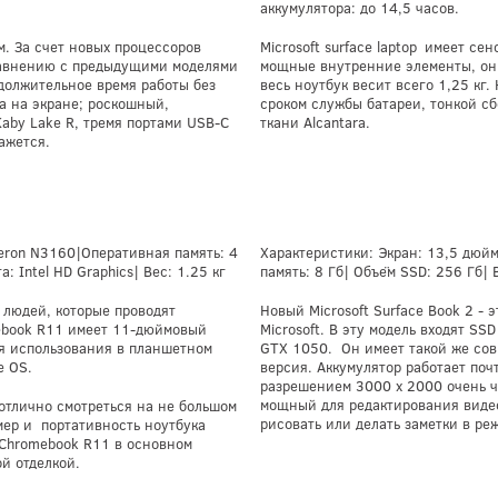
аккумулятора: до 14,5 часов.
м. За счет новых процессоров
Microsoft surface laptop
имеет сенс
равнению с предыдущими моделями
мощные внутренние элементы, он 
одолжительное время работы без
весь ноутбук весит всего 1,25 кг
ка на экране; роскошный,
сроком службы батареи, тонкой с
Kaby Lake R, тремя портами USB-C
ткани Alcantara.
ажется.
leron N3160|Оперативная память: 4
Характеристики: Экран: 13,5 дюймо
 Intel HD Graphics| Вес: 1.25 кг
память: 8 Гб| Объём SSD: 256 Гб| 
 людей, которые проводят
Новый Microsoft Surface Book 2 -
mebook R11 имеет 11-дюймовый
Microsoft. В эту модель входят SS
я использования в планшетном
GTX 1050. Он имеет такой же со
e OS.
версия. Аккумулятор работает поч
разрешением 3000 x 2000 очень ч
мощный для редактирования видео
отлично смотреться на не большом
рисовать или делать заметки в ре
мер и портативность ноутбука
 Chromebook R11 в основном
ой отделкой.