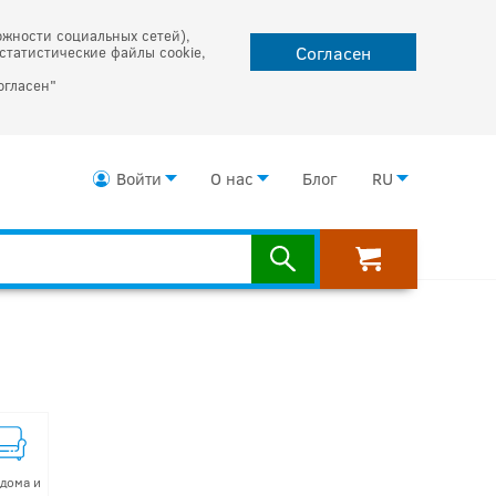
ожности социальных сетей),
Согласен
статистические файлы cookie,
огласен"
Войти
О нас
Блог
RU
 дома и