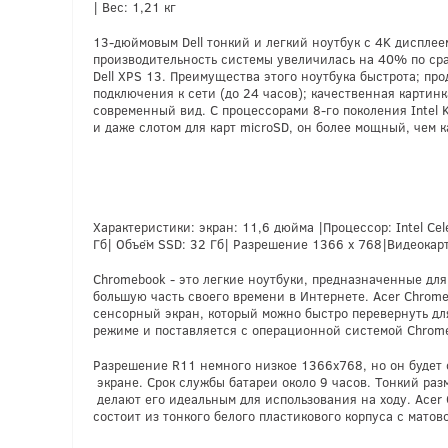
| Вес: 1,21 кг
13-дюймовым Dell тонкий и легкий ноутбук с 4K дисплее
производительность системы увеличилась на 40% по с
Dell XPS 13. Преимущества этого ноутбука быстрота; пр
подключения к сети (до 24 часов); качественная картин
современный вид. С процессорами 8-го поколения Intel 
и даже слотом для карт microSD, он более мощный, чем к
Характеристики: экран: 11,6 дюйма |Процессор: Intel Ce
Гб| Объём SSD: 32 Гб| Разрешение 1366 x 768|Видеокарта:
Chromebook - это легкие ноутбуки, предназначенные для
большую часть своего времени в Интернете. Acer Chro
сенсорный экран, который можно быстро перевернуть дл
режиме и поставляется с операционной системой Chrom
Разрешение R11 немного низкое 1366x768, но он будет 
экране. Срок службы батареи около 9 часов. Тонкий раз
делают его идеальным для использования на ходу. Acer
состоит из тонкого белого пластикового корпуса с матов