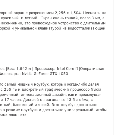
орный экран с разрешением 2,256 x 1,504. Несмотря на
красивый и легкий. Экран очень тонкий, всего 3 мм, а
. Несомненно, это превосходное устройство с длительным
боркой и уникальной клавиатурой из водоотталкивающей
в |Вес: 1.642 кг| Процессор: Intel Core i7|Оперативная
Видеокарта: Nvidia GeForce GTX 1050
 это самый мощный ноутбук, который когда-либо делал
D с 256 ГБ и дискретный графический процессор Nvidia
временный, инновационный дизайн, как и предыдущая
ти 17 часов. Дисплей с диагональю 13,5 дюйма, с
еткий, блестящий и яркий. Этот ноутбук достаточно
 в режиме ноутбука и достаточно универсальный, чтобы
жиме планшета.