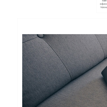
ная
офис
техн