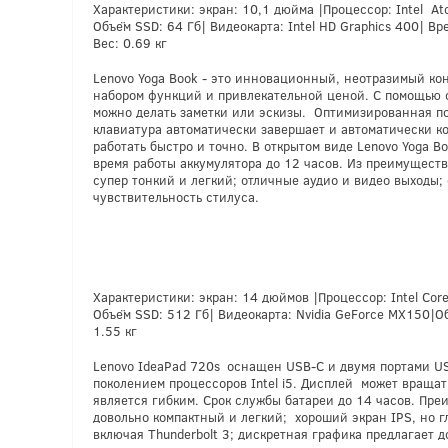
Характеристики: экран: 10,1 дюйма |Процессор: Intel At
Объём SSD: 64 Гб| Видеокарта: Intel HD Graphics 400| Вр
Вес: 0.69 кг
Lenovo Yoga Book - это инновационный, неотразимый ко
набором функций и привлекательной ценой. С помощью 
можно делать заметки или эскизы. Оптимизированная п
клавиатура автоматически завершает и автоматически ко
работать быстро и точно. В открытом виде Lenovo Yoga Bo
время работы аккумулятора до 12 часов. Из преимуществ
супер тонкий и легкий; отличные аудио и видео выходы;
чувствительность стилуса.
Характеристики: экран: 14 дюймов |Процессор: Intel Core
Объём SSD: 512 Гб| Видеокарта: Nvidia GeForce MX150|О
1.55 кг
Lenovo IdeaPad 720s
оснащен USB-C и двумя портами US
поколением процессоров Intel i5. Дисплей может вращат
является гибким. Срок службы батареи до 14 часов. Пре
довольно компактный и легкий; хороший экран IPS, но 
включая Thunderbolt 3; дискретная графика предлагает 