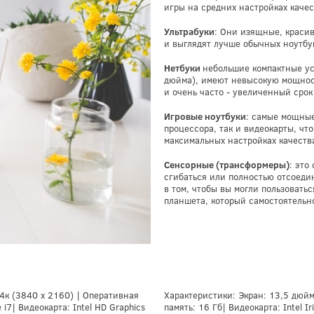
игры на средних настройках качес
Ультрабуки
: Они изящные, краси
и выглядят лучше обычных ноутбу
Нетбуки
небольшие компактные ус
дюйма), имеют невысокую мощнос
и очень часто - увеличенный срок
Игровые ноутбуки
: самые мощные
процессора, так и видеокарты, чт
максимальных настройках качеств
Сенсорные (трансформеры)
: это
сгибаться или полностью отсоеди
в том, чтобы вы могли пользоватьс
планшета, который самостоятельно
4к (3840 х 2160) | Оперативная
Характеристики: Экран: 13,5 дюймо
 i7| Видеокарта: Intel HD Graphics
память: 16 Гб| Видеокарта: Intel I