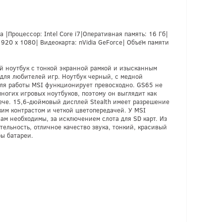
 |Процессор: Intel Core i7|Оперативная память: 16 Гб|
920 x 1080| Видеокарта: nVidia GeForce| Объём памяти
й ноутбук с тонкой экранной рамкой и изысканным
для любителей игр. Ноутбук черный, с медной
 для работы MSI функционирует превосходно. GS65 не
многих игровых ноутбуков, поэтому он выглядит как
ече. 15,6-дюймовый дисплей Stealth имеет разрешение
зким контрастом и четкой цветопередачей. У MSI
вам необходимы, за исключением слота для SD карт. Из
ельность, отличное качество звука, тонкий, красивый
ы батареи.