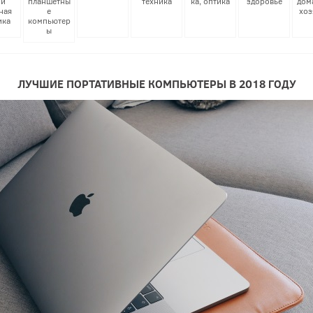
 и
планшетны
техника
ка, оптика
здоровье
дом
ная
е
хоз
ика
компьютер
ы
ЛУЧШИЕ ПОРТАТИВНЫЕ КОМПЬЮТЕРЫ В 2018 ГОДУ