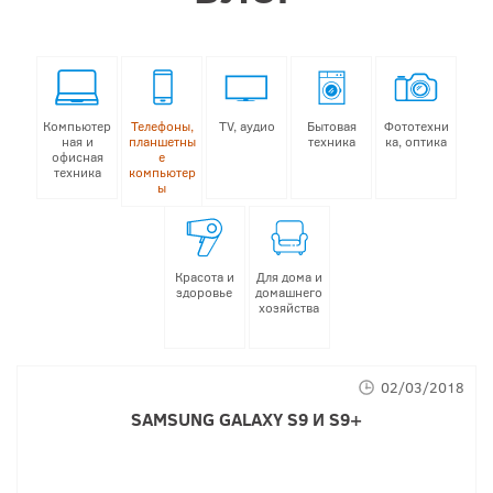
Компьютер
Телефоны,
TV, аудио
Бытовая
Фототехни
ная и
планшетны
техника
ка, оптика
офисная
е
техника
компьютер
ы
Красота и
Для дома и
здоровье
домашнего
хозяйства
02/03/2018
SAMSUNG GALAXY S9
И
S9+