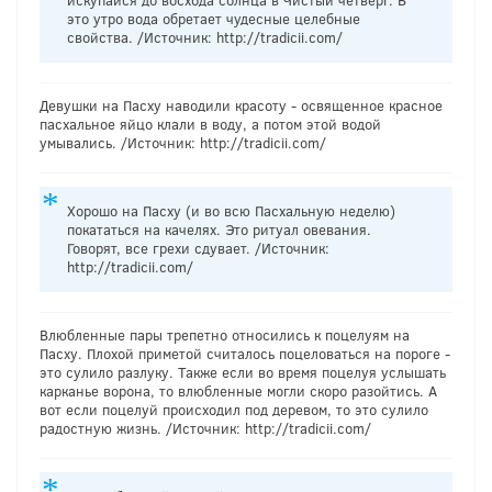
это утро вода обретает чудесные целебные
свойства. /Источник: http://tradicii.com/
Девушки на Пасху наводили красоту - освященное красное
пасхальное яйцо клали в воду, а потом этой водой
умывались. /Источник: http://tradicii.com/
Хорошо на Пасху (и во всю Пасхальную неделю)
покататься на качелях. Это ритуал овевания.
Говорят, все грехи сдувает. /Источник:
http://tradicii.com/
Влюбленные пары трепетно относились к поцелуям на
Пасху. Плохой приметой считалось поцеловаться на пороге -
это сулило разлуку. Также если во время поцелуя услышать
карканье ворона, то влюбленные могли скоро разойтись. А
вот если поцелуй происходил под деревом, то это сулило
радостную жизнь. /Источник: http://tradicii.com/