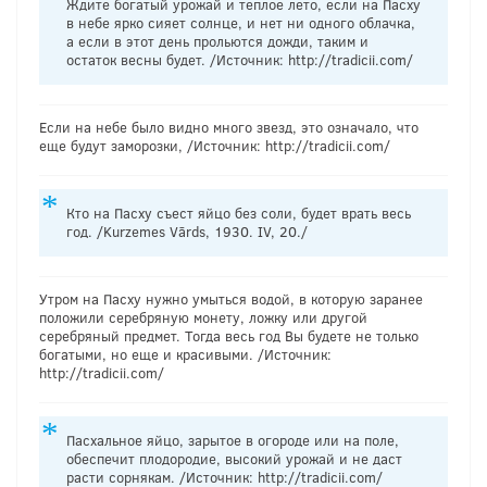
Ждите богатый урожай и теплое лето, если на Пасху
в небе ярко сияет солнце, и нет ни одного облачка,
а если в этот день прольются дожди, таким и
остаток весны будет. /Источник: http://tradicii.com/
Если на небе было видно много звезд, это означало, что
еще будут заморозки, /Источник: http://tradicii.com/
Кто на Пасху съест яйцо без соли, будет врать весь
год. /Kurzemes Vārds, 1930. IV, 20./
Утром на Пасху нужно умыться водой, в которую заранее
положили серебряную монету, ложку или другой
серебряный предмет. Тогда весь год Вы будете не только
богатыми, но еще и красивыми. /Источник:
http://tradicii.com/
Пасхальное яйцо, зарытое в огороде или на поле,
обеспечит плодородие, высокий урожай и не даст
расти сорнякам. /Источник: http://tradicii.com/