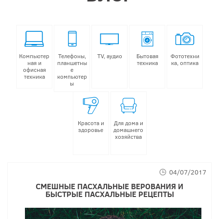
Компьютер
Телефоны,
TV, аудио
Бытовая
Фототехни
ная и
планшетны
техника
ка, оптика
офисная
е
техника
компьютер
ы
Красота и
Для дома и
здоровье
домашнего
хозяйства
04/07/2017
СМЕШНЫЕ ПАСХАЛЬНЫЕ ВЕРОВАНИЯ И
БЫСТРЫЕ ПАСХАЛЬНЫЕ РЕЦЕПТЫ