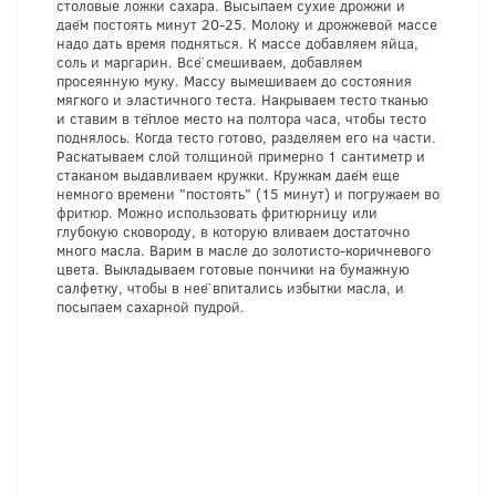
столовые ложки сахара. Высыпаем сухие дрожжи и
даём постоять минут 20-25. Молоку и дрожжевой массе
надо дать время подняться. К массе добавляем яйца,
соль и маргарин. Всё смешиваем, добавляем
просеянную муку. Массу вымешиваем до состояния
мягкого и эластичного теста. Накрываем тесто тканью
и ставим в тёплое место на полтора часа, чтобы тесто
поднялось. Когда тесто готово, разделяем его на части.
Раскатываем слой толщиной примерно 1 сантиметр и
стаканом выдавливаем кружки. Кружкам даём еще
немного времени "постоять" (15 минут) и погружаем во
фритюр. Можно использовать фритюрницу или
глубокую сковороду, в которую вливаем достаточно
много масла. Варим в масле до золотисто-коричневого
цвета. Выкладываем готовые пончики на бумажную
салфетку, чтобы в неё впитались избытки масла, и
посыпаем сахарной пудрой.