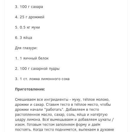
3. 100 г сахара
4. 25 г дрожжей
5. 0.5 кг муки
6. 3 яйца
Для глазури:
1. 1 яичный белок
2. 100 г сахарной пудры
3. 1 ст. ложка лимонного сока
Приготовление:
Смешиваем все ингридиенты - муку, тёплое молоко,
дрожжи и сахар. Ставим тесто в тёплое место, чтобы
дрожжи начали "работать". Добавляем в тесто
растопленное масло, сахар, соль, яйца и натёртую
цедру лимона. Всё вымешываем и добавляем цукаты /
изюм. Готовым тестом заполняем форму и даём
постоять. Когда тесто поднимется, выпекаем в духовке