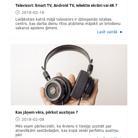
Televizori: Smart TV, Android TV, ieliektie ekrāni vai 4K ?
2018-02-16
Lielākoties katrā mājā televizors ir dzīvojamās istabas
centrs, kas darba dienu rītos atdzīvina mājokli un brīvdienu
vakaros apvieno ģimeni.
Lasīt vairāk
Kas jāņem vēra, pērkot austiņas ?
2018-02-08
Mēs esam pārliecināti, ka ikviens ir tiesīgs uzzināt par
atsevišķām sastāvdaļām, kas kopā veido perfektu austiņu
pāri