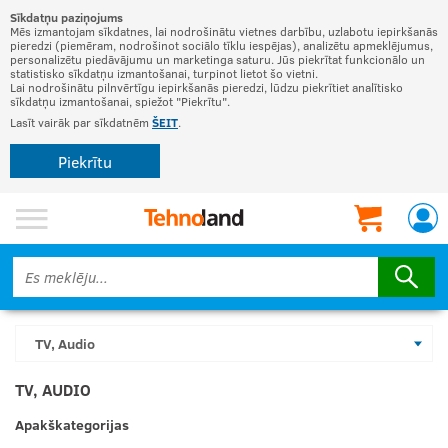
Sīkdatņu paziņojums
Mēs izmantojam sīkdatnes, lai nodrošinātu vietnes darbību, uzlabotu iepirkšanās
pieredzi (piemēram, nodrošinot sociālo tīklu iespējas), analizētu apmeklējumus,
personalizētu piedāvājumu un marketinga saturu. Jūs piekrītat funkcionālo un
statistisko sīkdatņu izmantošanai, turpinot lietot šo vietni.
Lai nodrošinātu pilnvērtīgu iepirkšanās pieredzi, lūdzu piekrītiet analītisko
sīkdatņu izmantošanai, spiežot "Piekrītu".
Lasīt vairāk par sīkdatnēm
ŠEIT
.
Piekrītu
TV, Audio
TV, AUDIO
Apakškategorijas