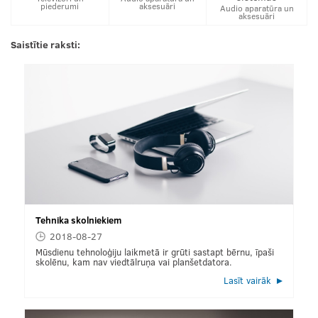
piederumi
aksesuāri
Audio aparatūra un
aksesuāri
Saistītie raksti:
Tehnika skolniekiem
2018-08-27
Mūsdienu tehnoloģiju laikmetā ir grūti sastapt bērnu, īpaši
skolēnu, kam nav viedtālruņa vai planšetdatora.
Lasīt vairāk