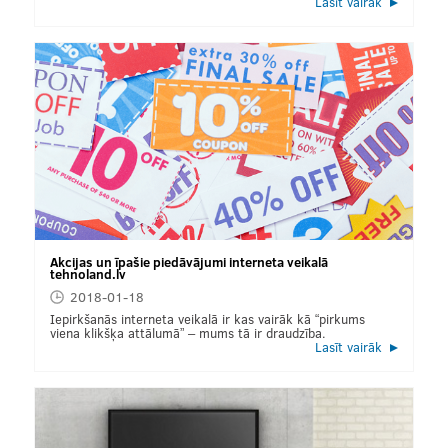
Lasīt vairāk
Akcijas un īpašie piedāvājumi interneta veikalā
tehnoland.lv
2018-01-18
Iepirkšanās interneta veikalā ir kas vairāk kā “pirkums
viena klikšķa attālumā” – mums tā ir draudzība.
Lasīt vairāk