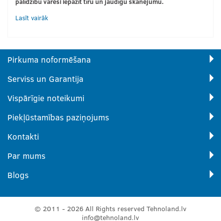
palīdzību varēsi iepazīt tīru un jaudīgu skanējumu.
Lasīt vairāk
Pirkuma noformēšana
Serviss un Garantija
Vispārīgie noteikumi
Piekļūstamības paziņojums
Kontakti
Par mums
Blogs
© 2011 - 2026 All Rights reserved Tehnoland.lv
info@tehnoland.lv