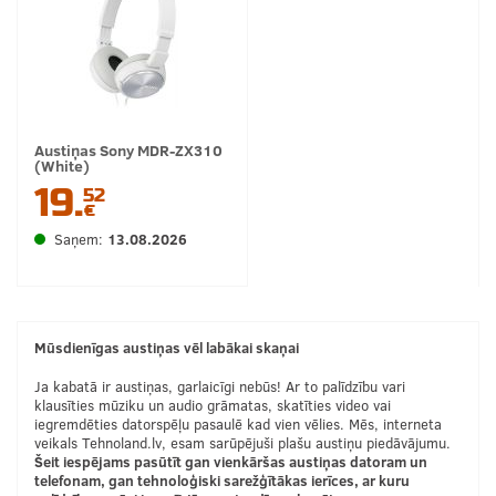
Austiņas Sony MDR-ZX310
(White)
19.
52
€
Saņem:
13.08.2026
Mūsdienīgas austiņas vēl labākai skaņai
Ja kabatā ir austiņas, garlaicīgi nebūs! Ar to palīdzību vari
klausīties mūziku un audio grāmatas, skatīties video vai
iegremdēties datorspēļu pasaulē kad vien vēlies. Mēs, interneta
veikals Tehnoland.lv, esam sarūpējuši plašu austiņu piedāvājumu.
Šeit iespējams pasūtīt gan vienkāršas austiņas datoram un
telefonam, gan tehnoloģiski sarežģītākas ierīces, ar kuru