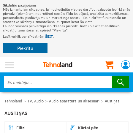
Sīkdatņu paziņojums
Mēs izmantojam sīkdatnes, lai nodrošinātu vietnes darbību, uzlabotu iepirkšanās
pieredzi (piemēram, nodrošinot sociālo tīklu iespējas), analizētu apmeklējumus,
personalizētu piedāvājumu un marketinga saturu. Jūs piekrītat funkcionālo un
statistisko sīkdatņu izmantošanai, turpinot lietot šo vietni.
Lai nodrošinātu pilnvērtīgu iepirkšanās pieredzi, lūdzu piekrītiet analītisko
sīkdatņu izmantošanai, spiežot "Piekrītu".
Lasīt vairāk par sīkdatnēm
ŠEIT
.
Piekrītu
Tehnoland
TV, Audio
Audio aparatūra un aksesuāri
Austiņas
AUSTIŅAS
Filtri
Kārtot pēc