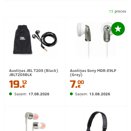
15
preces
Austiņas JBL T205 (Black)
Austiņas Sony MDR-E9LP
JBLT205BLK
(Grey)
19.
7.
12
00
€
€
Saņem:
17.08.2026
Saņem:
13.08.2026