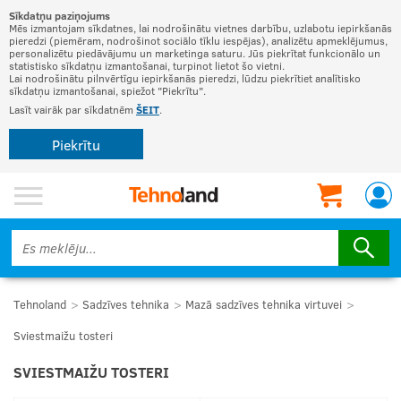
Sīkdatņu paziņojums
Mēs izmantojam sīkdatnes, lai nodrošinātu vietnes darbību, uzlabotu iepirkšanās
pieredzi (piemēram, nodrošinot sociālo tīklu iespējas), analizētu apmeklējumus,
personalizētu piedāvājumu un marketinga saturu. Jūs piekrītat funkcionālo un
statistisko sīkdatņu izmantošanai, turpinot lietot šo vietni.
Lai nodrošinātu pilnvērtīgu iepirkšanās pieredzi, lūdzu piekrītiet analītisko
sīkdatņu izmantošanai, spiežot "Piekrītu".
Lasīt vairāk par sīkdatnēm
ŠEIT
.
Piekrītu
Tehnoland
Sadzīves tehnika
Mazā sadzīves tehnika virtuvei
Sviestmaižu tosteri
SVIESTMAIŽU TOSTERI