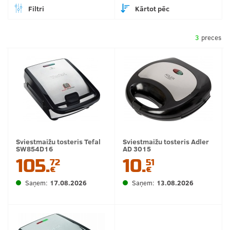
Filtri
Kārtot pēc
3
preces
Sviestmaižu tosteris Tefal
Sviestmaižu tosteris Adler
SW854D16
AD 3015
105.
10.
72
51
€
€
Saņem:
17.08.2026
Saņem:
13.08.2026