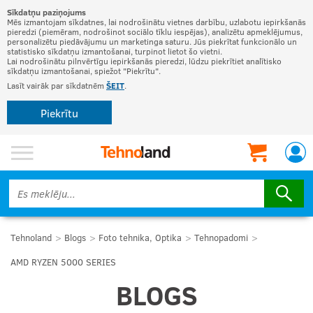
Sīkdatņu paziņojums
Mēs izmantojam sīkdatnes, lai nodrošinātu vietnes darbību, uzlabotu iepirkšanās
pieredzi (piemēram, nodrošinot sociālo tīklu iespējas), analizētu apmeklējumus,
personalizētu piedāvājumu un marketinga saturu. Jūs piekrītat funkcionālo un
statistisko sīkdatņu izmantošanai, turpinot lietot šo vietni.
Lai nodrošinātu pilnvērtīgu iepirkšanās pieredzi, lūdzu piekrītiet analītisko
sīkdatņu izmantošanai, spiežot "Piekrītu".
Lasīt vairāk par sīkdatnēm
ŠEIT
.
Piekrītu
Tehnoland
Blogs
Foto tehnika, Optika
Tehnopadomi
AMD RYZEN 5000 SERIES
BLOGS