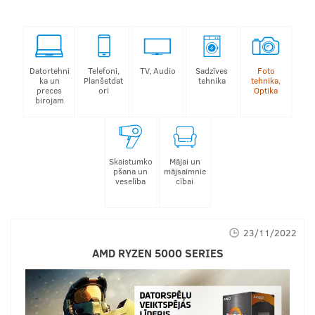
Datortehni
Telefoni,
TV, Audio
Sadzīves
Foto
ka un
Planšetdat
tehnika
tehnika,
preces
ori
Optika
birojam
Skaistumko
Mājai un
pšana un
mājsaimnie
veselība
cībai
23/11/2022
AMD RYZEN 5000 SERIES