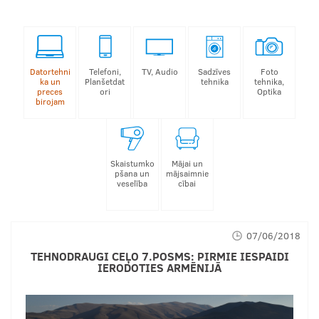
Datortehni
Telefoni,
TV, Audio
Sadzīves
Foto
ka un
Planšetdat
tehnika
tehnika,
preces
ori
Optika
birojam
Skaistumko
Mājai un
pšana un
mājsaimnie
veselība
cībai
07/06/2018
TEHNODRAUGI CEĻO 7.POSMS: PIRMIE IESPAIDI
IERODOTIES ARMĒNIJĀ