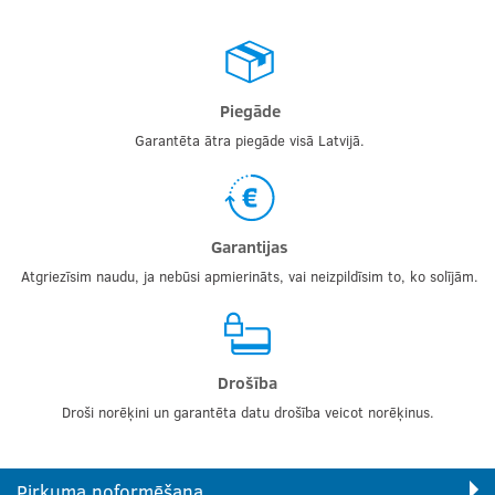
Piegāde
Garantēta ātra piegāde visā Latvijā.
Garantijas
Atgriezīsim naudu, ja nebūsi apmierināts, vai neizpildīsim to, ko solījām.
Drošība
Droši norēķini un garantēta datu drošība veicot norēķinus.
Pirkuma noformēšana