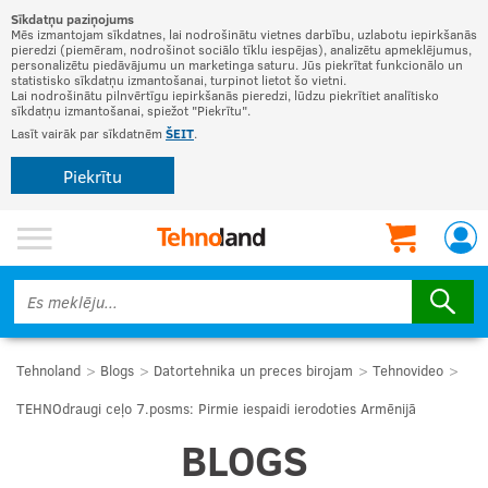
Sīkdatņu paziņojums
Mēs izmantojam sīkdatnes, lai nodrošinātu vietnes darbību, uzlabotu iepirkšanās
pieredzi (piemēram, nodrošinot sociālo tīklu iespējas), analizētu apmeklējumus,
personalizētu piedāvājumu un marketinga saturu. Jūs piekrītat funkcionālo un
statistisko sīkdatņu izmantošanai, turpinot lietot šo vietni.
Lai nodrošinātu pilnvērtīgu iepirkšanās pieredzi, lūdzu piekrītiet analītisko
sīkdatņu izmantošanai, spiežot "Piekrītu".
Lasīt vairāk par sīkdatnēm
ŠEIT
.
Piekrītu
Tehnoland
Blogs
Datortehnika un preces birojam
Tehnovideo
TEHNOdraugi ceļo 7.posms: Pirmie iespaidi ierodoties Armēnijā
BLOGS