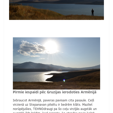
Pirmie iespaidi pēc Gruzijas ierodoties Armēnijā
Iebraucot Armēnijā, paveras pavisam cita pasaule. Ceļš
virzienā uz Stepanavan pilsētu ir bedrēm klāts. Mazliet
norūpējušies, TEHNOdraugi pa šo ceļu virzījās augstāk un