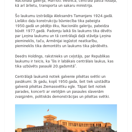
Nacionālā galerija, Marriott viesnīca, centrālā pasta nodaļa,
kā arī ārlietu, transporta un sakaru ministrija.
Šo laukumu izstrādāja Aleksandrs Tamanjans 1924.gadā.
Lielāko daļu konstrukciju būvniecība tika pabeigta
1950.gadā un pēdējo ēku, Nacionālo galeriju, pabeidza
būvēt 1977.gadā. Padomju laikā šis laukums tika dēvēts
par Ļeņina laukumu un tā centrālajā daļā stāvēja Ļeņina
piemineklis, taču, Armēnijai iegūstot neatkarību,
piemineklis tika demontēts un laukums tika pārdēvēts.
Deedrs Holdings, rakstnieks un ceļotājs, par Republikas
laukumu ir teicis, ka “šis ir labākais centrālais laukus, kas
tika uzbūvēts pasaulē 20.gadsmitā”.
Centrālajā laukumā notiek galvenie pilsētas svētki un
pasākumi. Ik gadu, kopš 1950.gada, šeit tiek uzstādīta
galvenā pilsētas Ziemassvētku egle. Tāpat šeit notiek
parades, koncerti ar vietējām un pasaules slavenām
zvaigznēm, politiskās demonstrācijas un pilsētas svētki.