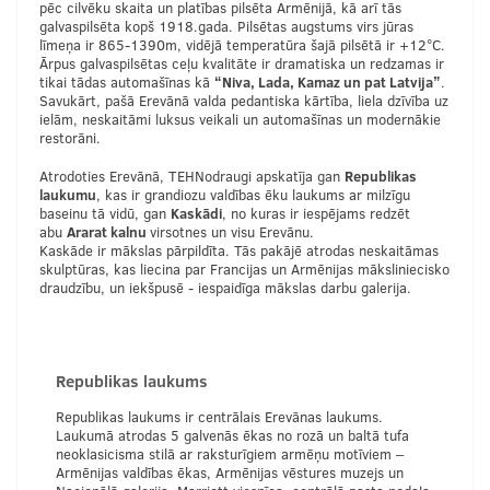
pēc cilvēku skaita un platības pilsēta Armēnijā, kā arī tās
galvaspilsēta kopš 1918.gada. Pilsētas augstums virs jūras
līmeņa ir 865-1390m, vidējā temperatūra šajā pilsētā ir +12°C.
Ārpus galvaspilsētas ceļu kvalitāte ir dramatiska un redzamas ir
tikai tādas automašīnas kā
“Niva, Lada, Kamaz un pat Latvija”
.
Savukārt, pašā Erevānā valda pedantiska kārtība, liela dzīvība uz
ielām, neskaitāmi luksus veikali un automašīnas un modernākie
restorāni.
Atrodoties Erevānā, TEHNodraugi apskatīja gan
Republikas
laukumu
, kas ir grandiozu valdības ēku laukums ar milzīgu
baseinu tā vidū, gan
Kaskādi
, no kuras ir iespējams redzēt
abu
Ararat kalnu
virsotnes un visu Erevānu.
Kaskāde ir mākslas pārpildīta. Tās pakājē atrodas neskaitāmas
skulptūras, kas liecina par Francijas un Armēnijas māksliniecisko
draudzību, un iekšpusē - iespaidīga mākslas darbu galerija.
Republikas laukums
Republikas laukums ir centrālais Erevānas laukums.
Laukumā atrodas 5 galvenās ēkas no rozā un baltā tufa
neoklasicisma stilā ar raksturīgiem armēņu motīviem –
Armēnijas valdības ēkas, Armēnijas vēstures muzejs un