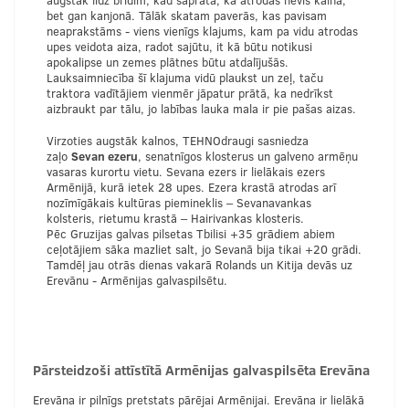
augstāk līdz brīdim, kad saprata, ka atrodas nevis kalnā,
bet gan kanjonā. Tālāk skatam paverās, kas pavisam
neaprakstāms - viens vienīgs klajums, kam pa vidu atrodas
upes veidota aiza, radot sajūtu, it kā būtu notikusi
apokalipse un zemes plātnes būtu atdalījušās.
Lauksaimniecība šī klajuma vidū plaukst un zeļ, taču
traktora vadītājiem vienmēr jāpatur prātā, ka nedrīkst
aizbraukt par tālu, jo labības lauka mala ir pie pašas aizas.
Virzoties augstāk kalnos, TEHNOdraugi sasniedza
zaļo
Sevan ezeru
, senatnīgos klosterus un galveno armēņu
vasaras kurortu vietu. Sevana ezers ir lielākais ezers
Armēnijā, kurā ietek 28 upes. Ezera krastā atrodas arī
nozīmīgākais kultūras piemineklis – Sevanavankas
kolsteris, rietumu krastā – Hairivankas klosteris.
Pēc Gruzijas galvas pilsetas Tbilisi +35 grādiem abiem
ceļotājiem sāka mazliet salt, jo Sevanā bija tikai +20 grādi.
Tamdēļ jau otrās dienas vakarā Rolands un Kitija devās uz
Erevānu - Armēnijas galvaspilsētu.
Pārsteidzoši attīstītā Armēnijas galvaspilsēta Erevāna
Erevāna ir pilnīgs pretstats pārējai Armēnijai. Erevāna ir lielākā