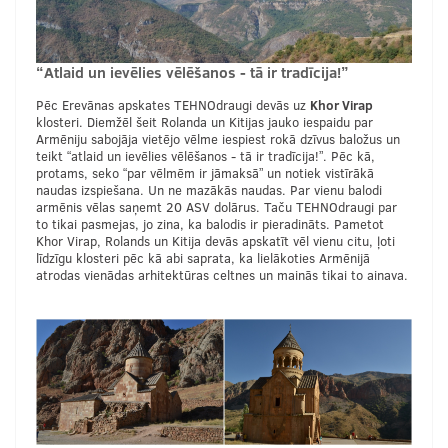
“Atlaid un ievēlies vēlēšanos - tā ir tradīcija!”
Pēc Erevānas apskates TEHNOdraugi devās uz
Khor Virap
klosteri. Diemžēl šeit Rolanda un Kitijas jauko iespaidu par
Armēniju sabojāja vietējo vēlme iespiest rokā dzīvus baložus un
teikt “atlaid un ievēlies vēlēšanos - tā ir tradīcija!”. Pēc kā,
protams, seko “par vēlmēm ir jāmaksā” un notiek vistīrākā
naudas izspiešana. Un ne mazākās naudas. Par vienu balodi
armēnis vēlas saņemt 20 ASV dolārus. Taču TEHNOdraugi par
to tikai pasmejas, jo zina, ka balodis ir pieradināts. Pametot
Khor Virap, Rolands un Kitija devās apskatīt vēl vienu citu, ļoti
līdzīgu klosteri pēc kā abi saprata, ka lielākoties Armēnijā
atrodas vienādas arhitektūras celtnes un mainās tikai to ainava.