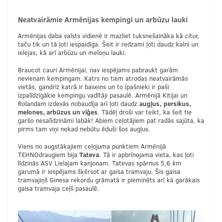
Neatvairāmie Armēnijas kempingi un arbūzu lauki
Armēnijas daba valsts vidienē ir mazliet tuksnešaināka kā citur,
taču tik un tā ļoti iespaidīga. Šeit ir redzami ļoti daudz kalni un
ielejas, kā arī arbūzu un meloņu lauki.
Braucot cauri Armēnijai, nav iespējams pabraukt garām
nevienam kempingam. Katrs no tiem atrodas neatvairāmās
vietās, gandrīz katrā ir baseins un to īpašnieki ir paši
izpalīdzīgākie kempingu vadītāji pasaulē. Armēnijā Kitijai un
Rolandam izdevās nobaudīja arī ļoti daudz
augļus,
persikus,
melones, arbūzus un vīģes
. Tādēļ droši var teikt, ka šeit tie
garšo nesalīdzināmi labāk! Abiem ceļotājiem pat radās sajūta, ka
pirms tam viņi nekad nebūtu ēduši šos augļus.
Viens no augstākajiem ceļojuma punktiem Armēnijā
TEHNOdraugiem bija
Tateva
. Tā ir apbrīnojama vieta, kas ļoti
līdzinās ASV Lielajam kanjonam. Tatevas spārnus 5,6 km
garumā ir iespējams šķērsot ar gaisa tramvaju. Šis gaisa
tramvajiņš Ginesa rekordu grāmatā ir pieminēts arī kā garākais
gaisa tramvaja ceļš pasaulē.