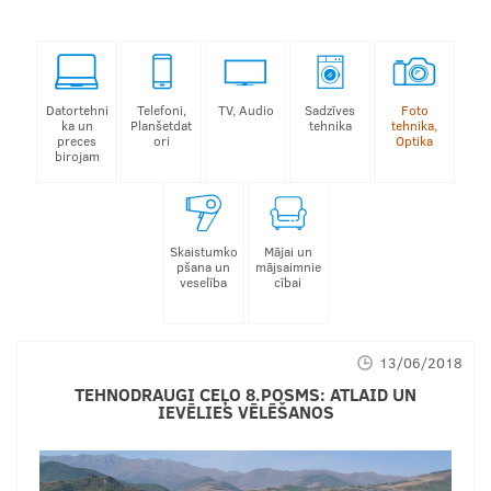
Datortehni
Telefoni,
TV, Audio
Sadzīves
Foto
ka un
Planšetdat
tehnika
tehnika,
preces
ori
Optika
birojam
Skaistumko
Mājai un
pšana un
mājsaimnie
veselība
cībai
13/06/2018
TEHNODRAUGI CEĻO 8.POSMS: ATLAID UN
IEVĒLIES VĒLĒŠANOS