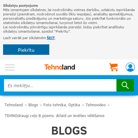
Sīkdatņu paziņojums
Mēs izmantojam sīkdatnes, lai nodrošinātu vietnes darbību, uzlabotu iepirkšanās
pieredzi (piemēram, nodrošinot sociālo tīklu iespējas), analizētu apmeklējumus,
personalizētu piedāvājumu un marketinga saturu. Jūs piekrītat funkcionālo un
statistisko sīkdatņu izmantošanai, turpinot lietot šo vietni.
Lai nodrošinātu pilnvērtīgu iepirkšanās pieredzi, lūdzu piekrītiet analītisko
sīkdatņu izmantošanai, spiežot "Piekrītu".
Lasīt vairāk par sīkdatnēm
ŠEIT
.
Piekrītu
Tehnoland
Blogs
Foto tehnika, Optika
Tehnovideo
TEHNOdraugi ceļo 8.posms: Atlaid un ievēlies vēlēšanos
BLOGS