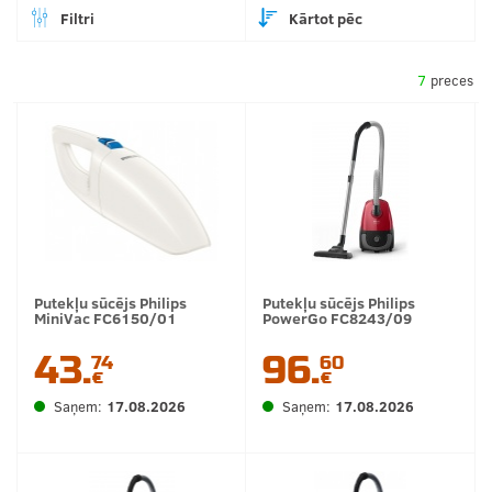
Filtri
Kārtot pēc
7
preces
Putekļu sūcējs Philips
Putekļu sūcējs Philips
MiniVac FC6150/01
PowerGo FC8243/09
43.
96.
74
60
€
€
Saņem:
17.08.2026
Saņem:
17.08.2026