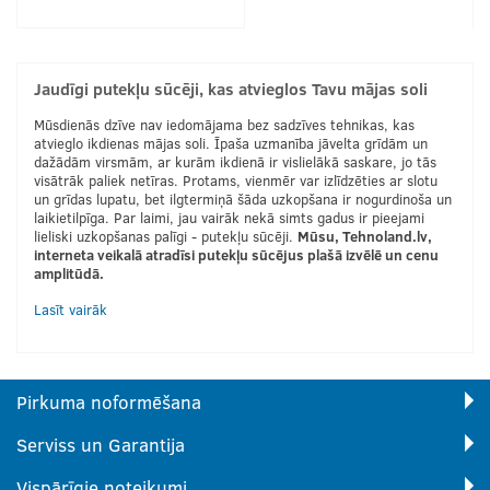
Jaudīgi putekļu sūcēji, kas atvieglos Tavu mājas soli
Mūsdienās dzīve nav iedomājama bez sadzīves tehnikas, kas
atvieglo ikdienas mājas soli. Īpaša uzmanība jāvelta grīdām un
dažādām virsmām, ar kurām ikdienā ir vislielākā saskare, jo tās
visātrāk paliek netīras. Protams, vienmēr var izlīdzēties ar slotu
un grīdas lupatu, bet ilgtermiņā šāda uzkopšana ir nogurdinoša un
laikietilpīga. Par laimi, jau vairāk nekā simts gadus ir pieejami
lieliski uzkopšanas palīgi - putekļu sūcēji.
Mūsu, Tehnoland.lv,
interneta veikalā atradīsi putekļu sūcējus plašā izvēlē un cenu
amplitūdā.
Lasīt vairāk
Pirkuma noformēšana
Serviss un Garantija
Vispārīgie noteikumi