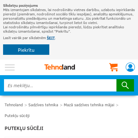
Sīkdatņu paziņojums
Mēs izmantojam sīkdatnes, lai nodrošinātu vietnes darbību, uzlabotu iepirkšanās
pieredzi (piemēram, nodrošinot sociālo tīklu iespējas), analizētu apmeklējumus,
personalizētu piedāvājumu un marketinga saturu. Jūs piekrītat funkcionālo un
statistisko sīkdatņu izmantošanai, turpinot lietot šo vietni.
Lai nodrošinātu pilnvērtīgu iepirkšanās pieredzi, lūdzu piekrītiet analītisko
sīkdatņu izmantošanai, spiežot "Piekrītu".
Lasīt vairāk par sīkdatnēm
ŠEIT
.
Piekrītu
Tehnoland
Sadzīves tehnika
Mazā sadzīves tehnika mājai
Putekļu sūcēji
PUTEKĻU SŪCĒJI