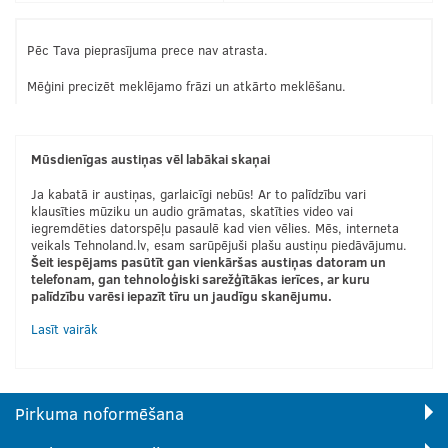
Pēc Tava pieprasījuma prece nav atrasta.
Mēģini precizēt meklējamo frāzi un atkārto meklēšanu.
Mūsdienīgas austiņas vēl labākai skaņai
Ja kabatā ir austiņas, garlaicīgi nebūs! Ar to palīdzību vari
klausīties mūziku un audio grāmatas, skatīties video vai
iegremdēties datorspēļu pasaulē kad vien vēlies. Mēs, interneta
veikals Tehnoland.lv, esam sarūpējuši plašu austiņu piedāvājumu.
Šeit iespējams pasūtīt gan vienkāršas austiņas datoram un
telefonam, gan tehnoloģiski sarežģītākas ierīces, ar kuru
palīdzību varēsi iepazīt tīru un jaudīgu skanējumu.
Lasīt vairāk
Pirkuma noformēšana