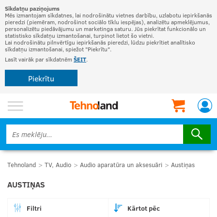
Sīkdatņu paziņojums
Mēs izmantojam sīkdatnes, lai nodrošinātu vietnes darbību, uzlabotu iepirkšanās
pieredzi (piemēram, nodrošinot sociālo tīklu iespējas), analizētu apmeklējumus,
personalizētu piedāvājumu un marketinga saturu. Jūs piekrītat funkcionālo un
statistisko sīkdatņu izmantošanai, turpinot lietot šo vietni.
Lai nodrošinātu pilnvērtīgu iepirkšanās pieredzi, lūdzu piekrītiet analītisko
sīkdatņu izmantošanai, spiežot "Piekrītu".
Lasīt vairāk par sīkdatnēm
ŠEIT
.
Piekrītu
Tehnoland
TV, Audio
Audio aparatūra un aksesuāri
Austiņas
AUSTIŅAS
Filtri
Kārtot pēc