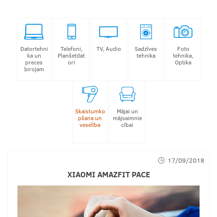
Datortehni
Telefoni,
TV, Audio
Sadzīves
Foto
ka un
Planšetdat
tehnika
tehnika,
preces
ori
Optika
birojam
Skaistumko
Mājai un
pšana un
mājsaimnie
veselība
cībai
17/09/2018
XIAOMI AMAZFIT PACE