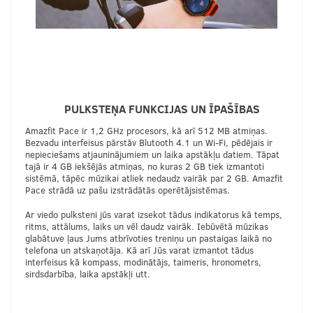
PULKSTEŅA FUNKCIJAS UN ĪPAŠĪBAS
Amazfit Pace ir 1,2 GHz procesors, kā arī 512 MB atmiņas.
Bezvadu interfeisus pārstāv Blutooth 4.1 un Wi-Fi, pēdējais ir
nepieciešams atjauninājumiem un laika apstākļu datiem. Tāpat
tajā ir 4 GB iekšējās atmiņas, no kuras 2 GB tiek izmantoti
sistēmā, tāpēc mūzikai atliek nedaudz vairāk par 2 GB. Amazfit
Pace strādā uz pašu izstrādātās operētājsistēmas.
Ar viedo pulksteni jūs varat izsekot tādus indikatorus kā temps,
ritms, attālums, laiks un vēl daudz vairāk. Iebūvētā mūzikas
glabātuve ļaus Jums atbrīvoties treniņu un pastaigas laikā no
telefona un atskaņotāja. Kā arī Jūs varat izmantot tādus
interfeisus kā kompass, modinātājs, taimeris, hronometrs,
sirdsdarbība, laika apstākļi utt.