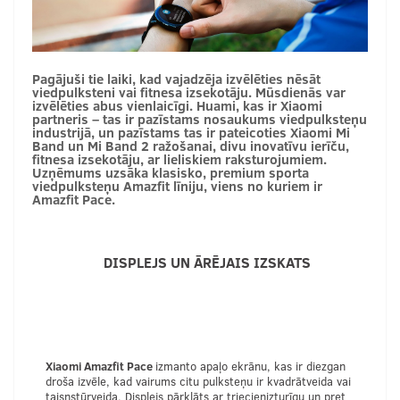
Pagājuši tie laiki, kad vajadzēja izvēlēties nēsāt
viedpulksteni vai fitnesa izsekotāju. Mūsdienās var
izvēlēties abus vienlaicīgi. Huami, kas ir Xiaomi
partneris – tas ir pazīstams nosaukums viedpulksteņu
industrijā, un pazīstams tas ir pateicoties Xiaomi Mi
Band un Mi Band 2 ražošanai, divu inovatīvu ierīču,
fitnesa izsekotāju, ar lieliskiem raksturojumiem.
Uzņēmums uzsāka klasisko, premium sporta
viedpulksteņu Amazfit līniju, viens no kuriem ir
Amazfit Pace.
DISPLEJS UN ĀRĒJAIS IZSKATS
Xiaomi Amazfit Pace
izmanto apaļo ekrānu, kas ir diezgan
droša izvēle, kad vairums citu pulksteņu ir kvadrātveida vai
taisnstūrveida. Displejs pārklāts ar triecienizturīgu un pret