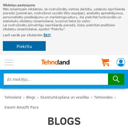
Sīkdatņu paziņojums
Mēs izmantojam sīkdatnes, lai nodrošinātu vietnes darbību, uzlabotu iepirkšanās
pieredzi (piemēram, nodrošinot sociālo tīklu iespējas), analizētu apmeklējumus,
personalizētu piedāvājumu un marketinga saturu. Jūs piekrītat funkcionālo un
statistisko sīkdatņu izmantošanai, turpinot lietot šo vietni.
Lai nodrošinātu pilnvērtīgu iepirkšanās pieredzi, lūdzu piekrītiet analītisko
sīkdatņu izmantošanai, spiežot "Piekrītu".
Lasīt vairāk par sīkdatnēm
ŠEIT
.
Piekrītu
Tehnoland
Blogs
Skaistumkopšana un veselība
Tehnovideo
Xiaomi Amazfit Pace
BLOGS