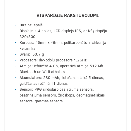
VISPĀRĪGIE RAKSTUROJUMI
Dizains: apaļš
Displejs: 1.4 collas, LCD displejs IPS, ar izšķirtspēju
320x300
Korpuss: 46mm x 46mm, polikarbonāts + cirkonija
keramika
Svars: 53.7 g
Procesors: divkodolu procesors 1.2GHz
Atmiņa: iebūvētā 4 Gb, operatīvā atmiņa 512 Mb
Bluetooth un Wi-fi atbalsts
Akumulators: 280 mAh, lietošanas laikā 5 dienas,
gaidīšanas režīmā 11 dienas
Sensori: PPG sirdsdarbības ātruma sensors,
paātrinājuma sensors, žiroskops, ģeomagnētiskais
sensors, gaismas sensors