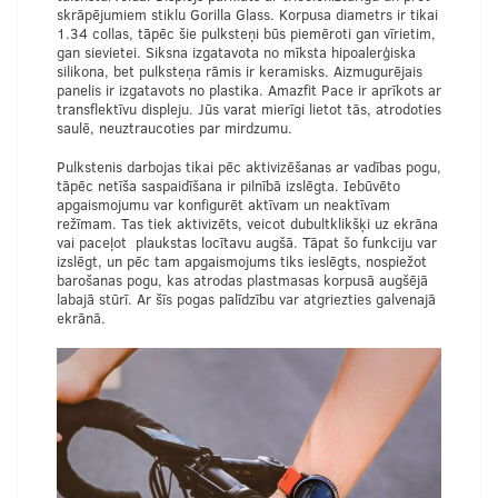
skrāpējumiem stiklu Gorilla Glass. Korpusa diametrs ir tikai
1.34 collas, tāpēc šie pulksteņi būs piemēroti gan vīrietim,
gan sievietei. Siksna izgatavota no mīksta hipoalerģiska
silikona, bet pulksteņa rāmis ir keramisks. Aizmugurējais
panelis ir izgatavots no plastika. Amazfit Pace ir aprīkots ar
transflektīvu displeju. Jūs varat mierīgi lietot tās, atrodoties
saulē, neuztraucoties par mirdzumu.
Pulkstenis darbojas tikai pēc aktivizēšanas ar vadības pogu,
tāpēc netīša saspaidīšana ir pilnībā izslēgta. Iebūvēto
apgaismojumu var konfigurēt aktīvam un neaktīvam
režīmam. Tas tiek aktivizēts, veicot dubultklikšķi uz ekrāna
vai paceļot plaukstas locītavu augšā. Tāpat šo funkciju var
izslēgt, un pēc tam apgaismojums tiks ieslēgts, nospiežot
barošanas pogu, kas atrodas plastmasas korpusā augšējā
labajā stūrī. Ar šīs pogas palīdzību var atgriezties galvenajā
ekrānā.