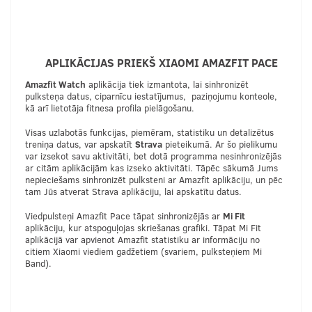
APLIKĀCIJAS PRIEKŠ XIAOMI AMAZFIT PACE
Amazfit Watch
aplikācija tiek izmantota, lai sinhronizēt
pulksteņa datus, ciparnīcu iestatījumus, paziņojumu konteole,
kā arī lietotāja fitnesa profila pielāgošanu.
Visas uzlabotās funkcijas, piemēram, statistiku un detalizētus
treniņa datus, var apskatīt
Strava
pieteikumā. Ar šo pielikumu
var izsekot savu aktivitāti, bet dotā programma nesinhronizējās
ar citām aplikācijām kas izseko aktivitāti. Tāpēc sākumā Jums
nepieciešams sinhronizēt pulksteni ar Amazfit aplikāciju, un pēc
tam Jūs atverat Strava aplikāciju, lai apskatītu datus.
Viedpulsteņi Amazfit Pace tāpat sinhronizējās ar
Mi Fit
aplikāciju, kur atspoguļojas skriešanas grafiki. Tāpat Mi Fit
aplikācijā var apvienot Amazfit statistiku ar informāciju no
citiem Xiaomi viediem gadžetiem (svariem, pulksteņiem Mi
Band).