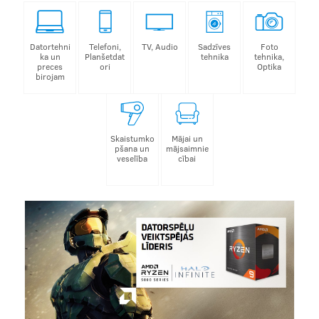
Datortehni
Telefoni,
TV, Audio
Sadzīves
Foto
ka un
Planšetdat
tehnika
tehnika,
preces
ori
Optika
birojam
Skaistumko
Mājai un
pšana un
mājsaimnie
veselība
cībai