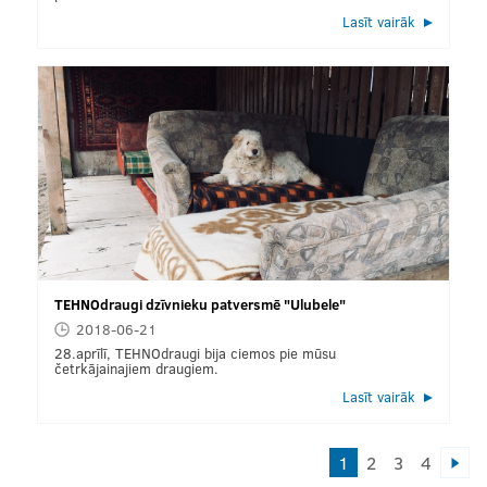
Lasīt vairāk
TEHNOdraugi dzīvnieku patversmē "Ulubele"
2018-06-21
28.aprīlī, TEHNOdraugi bija ciemos pie mūsu
četrkājainajiem draugiem.
Lasīt vairāk
1
2
3
4
»