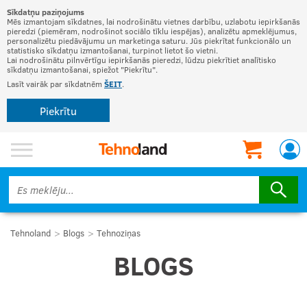
Sīkdatņu paziņojums
Mēs izmantojam sīkdatnes, lai nodrošinātu vietnes darbību, uzlabotu iepirkšanās
pieredzi (piemēram, nodrošinot sociālo tīklu iespējas), analizētu apmeklējumus,
personalizētu piedāvājumu un marketinga saturu. Jūs piekrītat funkcionālo un
statistisko sīkdatņu izmantošanai, turpinot lietot šo vietni.
Lai nodrošinātu pilnvērtīgu iepirkšanās pieredzi, lūdzu piekrītiet analītisko
sīkdatņu izmantošanai, spiežot "Piekrītu".
Lasīt vairāk par sīkdatnēm
ŠEIT
.
Piekrītu
Tehnoland
Blogs
Tehnoziņas
BLOGS