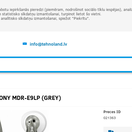
abotu iepirkšanās pieredzi (piemēram, nodrošinot sociālo tīklu iespējas), ana
statistisko sīkdatņu izmantošanai, turpinot lietot šo vietni.
t analītisko sīkdatņu izmantošanai, spiežot "Piekrītu".
info@tehnoland.lv
ONY MDR-E9LP (GREY)
Preces ID
021363