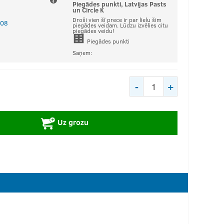
Piegādes punkti, Latvijas Pasts
un Circle K
Droši vien šī prece ir par lielu šim
 08
piegādes veidam. Lūdzu izvēlies citu
piegādes veidu!
Piegādes punkti
Saņem:
-
+
+
Uz grozu