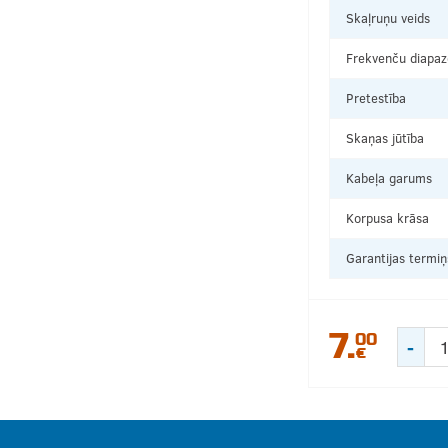
Skaļruņu veids
Frekvenču diapaz
Pretestība
Skaņas jūtība
Kabeļa garums
Korpusa krāsa
Garantijas termiņ
7.
00
-
€