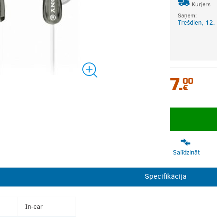
Kurjers
Saņem:
Trešdien, 12.
7.
00
€
Salīdzināt
Specifikācija
In-ear