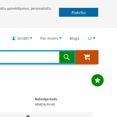
lizētu apmeklējumus, personalizētu
Piekrītu
Ienākt
Par mums
Blogs
LV
Ražotāja kods
MDRE9LPH.AE