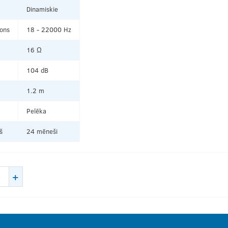
Dinamiskie
ons
18 - 22000 Hz
16 Ω
104 dB
1.2 m
Pelēka
š
24 mēneši
+