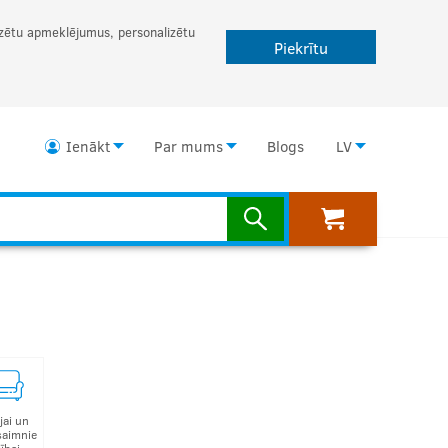
lizētu apmeklējumus, personalizētu
Piekrītu
Ienākt
Par mums
Blogs
LV
jai un
saimnie