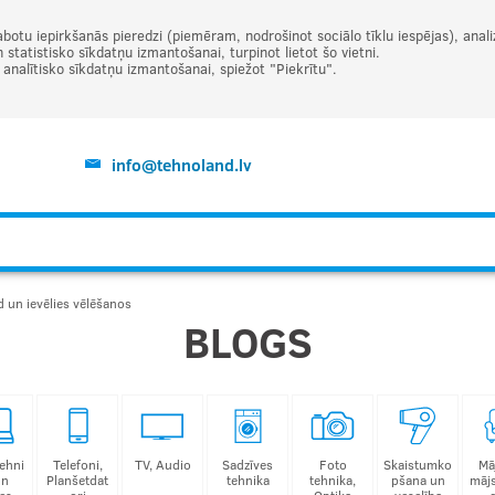
abotu iepirkšanās pieredzi (piemēram, nodrošinot sociālo tīklu iespējas), ana
statistisko sīkdatņu izmantošanai, turpinot lietot šo vietni.
t analītisko sīkdatņu izmantošanai, spiežot "Piekrītu".
info@tehnoland.lv
 un ievēlies vēlēšanos
BLOGS
ehni
Telefoni,
TV, Audio
Sadzīves
Foto
Skaistumko
Mā
un
Planšetdat
tehnika
tehnika,
pšana un
māj