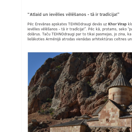
“Atlaid un ievēlies vēlēšanos - tā ir tradīcija!”
Pēc Erevānas apskates TEHNOdraugi devās uz
Khor Virap
klo
ievēlies vēlēšanos - tā ir tradīcija!”. Pēc kā, protams, sek
dolārus. Taču TEHNOdraugi par to tikai pasmejas, jo zina, ka b
lielākoties Armēnijā atrodas vienādas arhitektūras celtnes un