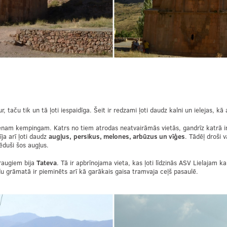
, taču tik un tā ļoti iespaidīga. Šeit ir redzami ļoti daudz kalni un ielejas, kā
am kempingam. Katrs no tiem atrodas neatvairāmās vietās, gandrīz katrā ir b
ja arī ļoti daudz
augļus,
persikus, melones, arbūzus un vīģes
. Tādēļ droši 
ēduši šos augļus.
raugiem bija
Tateva
. Tā ir apbrīnojama vieta, kas ļoti līdzinās ASV Lielajam
du grāmatā ir pieminēts arī kā garākais gaisa tramvaja ceļš pasaulē.