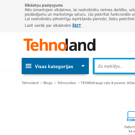
Sīkdatņu paziņojums
Mēs izmantojam sīkdatnes, lai nodrošinātu vietnes darbību, uzl
piedāvājumu un marketinga saturu. Jūs piekrītat funkcionālo un 
Lai nodrošinātu pilnvērtīgu iepirkšanās pieredzi, lūdzu piekrītie
Lasīt vairāk par sīkdatnēm
ŠEIT
.
Visas kategorijas
Tehnoland
Blogs
Tehnovideo
TEHNOdraugi ceļo 8.posms: Atlaid
Datort
ka 