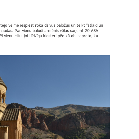
tējo vēlme iespiest rokā dzīvus baložus un teikt “atlaid un
s naudas. Par vienu balodi armēnis vēlas saņemt 20 ASV
vienu citu, ļoti līdzīgu klosteri pēc kā abi saprata, ka