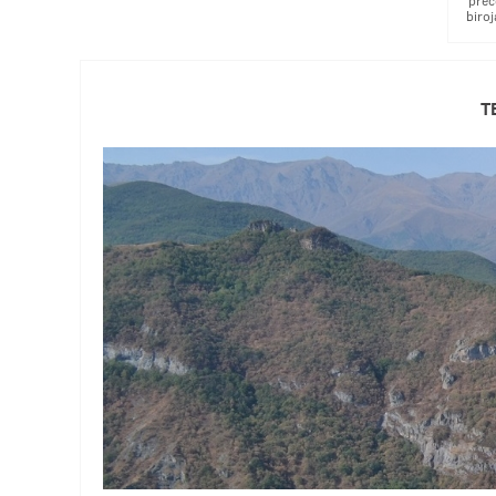
prec
biro
T