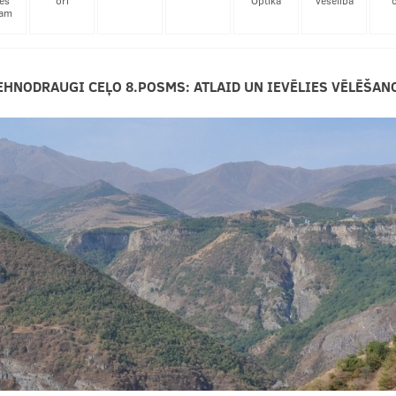
es
ori
Optika
veselība
c
jam
EHNODRAUGI CEĻO 8.POSMS: ATLAID UN IEVĒLIES VĒLĒŠAN