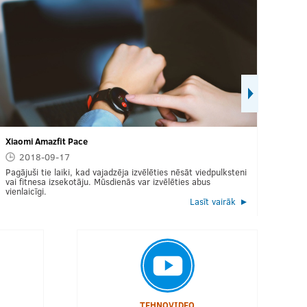
Xiaomi Amazfit Pace
Labākie p
2018-09-17
2018
Pagājuši tie laiki, kad vajadzēja izvēlēties nēsāt viedpulksteni
Portatīva
vai fitnesa izsekotāju. Mūsdienās var izvēlēties abus
piemīt tā
vienlaicīgi.
datoriem
Lasīt vairāk
TEHNOVIDEO