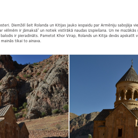
steri. Diemžēl šeit Rolanda un Kitijas jauko iespaidu par Armēniju sabojāja vie
o “par vēlmēm ir jāmaksā” un notiek vistīrākā naudas izspiešana. Un ne mazākā
alodis ir pieradināts. Pametot Khor Virap, Rolands un Kitija devās apskatīt vēl 
 mainās tikai to ainava.