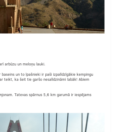
 arī arbūzu un meloņu lauki.
aseins un to īpašnieki ir paši izpalīdzīgākie kempingu
var teikt, ka šeit tie garšo nesalīdzināmi labāk! Abiem
 kanjonam. Tatevas spārnus 5,6 km garumā ir iespējams