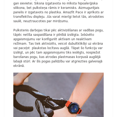
gan sievietei. Siksna izgatavota no mīksta hipoalerģiska
silikona, bet pulksteņa rāmis ir keramisks. Aizmugurējais
panelis ir izgatavots no plastika. Amazfit Pace ir aprīkots ar
transflektīvu displeju. Jūs varat mierīgi lietot tās, atrodoties
saulē, neuztraucoties par mirdzumu.
Pulkstenis darbojas tikai pēc aktivizēšanas ar vadības pogu,
tāpēc netīša saspaidīšana ir pilnībā izslēgta. Iebūvēto
apgaismojumu var konfigurēt aktīvam un neaktīvam
režīmam. Tas tiek aktivizēts, veicot dubultklikšķi uz ekrāna
vai paceļot plaukstas locītavu augšā. Tāpat šo funkciju var
izslēgt, un pēc tam apgaismojums tiks ieslēgts, nospiežot
barošanas pogu, kas atrodas plastmasas korpusā augšējā
labajā stūrī. Ar šīs pogas palīdzību var atgriezties galvenajā
ekrānā.