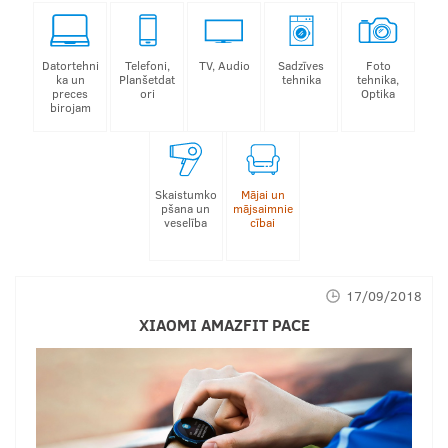
Datortehni
Telefoni,
TV, Audio
Sadzīves
Foto
ka un
Planšetdat
tehnika
tehnika,
preces
ori
Optika
birojam
Skaistumko
Mājai un
pšana un
mājsaimnie
veselība
cībai
17/09/2018
XIAOMI AMAZFIT PACE