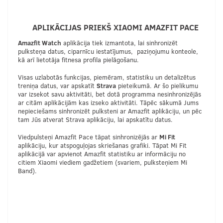
APLIKĀCIJAS PRIEKŠ XIAOMI AMAZFIT PACE
Amazfit Watch
aplikācija tiek izmantota, lai sinhronizēt
pulksteņa datus, ciparnīcu iestatījumus, paziņojumu konteole,
kā arī lietotāja fitnesa profila pielāgošanu.
Visas uzlabotās funkcijas, piemēram, statistiku un detalizētus
treniņa datus, var apskatīt
Strava
pieteikumā. Ar šo pielikumu
var izsekot savu aktivitāti, bet dotā programma nesinhronizējās
ar citām aplikācijām kas izseko aktivitāti. Tāpēc sākumā Jums
nepieciešams sinhronizēt pulksteni ar Amazfit aplikāciju, un pēc
tam Jūs atverat Strava aplikāciju, lai apskatītu datus.
Viedpulsteņi Amazfit Pace tāpat sinhronizējās ar
Mi Fit
aplikāciju, kur atspoguļojas skriešanas grafiki. Tāpat Mi Fit
aplikācijā var apvienot Amazfit statistiku ar informāciju no
citiem Xiaomi viediem gadžetiem (svariem, pulksteņiem Mi
Band).