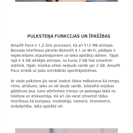
PULKSTEŅA FUNKCIJAS UN ĪPAŠĪBAS
Amazfit Pace ir 1,2 GHz procesors, kā arī 512 MB atmiņas.
Bezvadu interfeisus pārstāv Blutooth 4.1 un Wi-Fi, pēdējais ir
nepieciešams atjauninājumiem un laika apstākļu datiem. Tāpat
tajā ir 4 GB iekšējās atmiņas, no kuras 2 GB tiek izmantoti
sistēmā, tāpēc mūzikai atliek nedaudz vairāk par 2 GB. Amazfit
Pace strādā uz pašu izstrādātās operētājsistēmas.
Ar viedo pulksteni jūs varat izsekot tādus indikatorus kā temps,
ritms, attālums, laiks un vēl daudz vairāk. Iebūvētā mūzikas
glabātuve ļaus Jums atbrīvoties treniņu un pastaigas laikā no
telefona un atskaņotāja. Kā arī Jūs varat izmantot tādus
interfeisus kā kompass, modinātājs, taimeris, hronometrs,
sirdsdarbība, laika apstākļi utt.