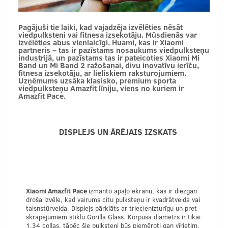
Pagājuši tie laiki, kad vajadzēja izvēlēties nēsāt
viedpulksteni vai fitnesa izsekotāju. Mūsdienās var
izvēlēties abus vienlaicīgi. Huami, kas ir Xiaomi
partneris – tas ir pazīstams nosaukums viedpulksteņu
industrijā, un pazīstams tas ir pateicoties Xiaomi Mi
Band un Mi Band 2 ražošanai, divu inovatīvu ierīču,
fitnesa izsekotāju, ar lieliskiem raksturojumiem.
Uzņēmums uzsāka klasisko, premium sporta
viedpulksteņu Amazfit līniju, viens no kuriem ir
Amazfit Pace.
DISPLEJS UN ĀRĒJAIS IZSKATS
Xiaomi Amazfit Pace
izmanto apaļo ekrānu, kas ir diezgan
droša izvēle, kad vairums citu pulksteņu ir kvadrātveida vai
taisnstūrveida. Displejs pārklāts ar triecienizturīgu un pret
skrāpējumiem stiklu Gorilla Glass. Korpusa diametrs ir tikai
1.34 collas, tāpēc šie pulksteņi būs piemēroti gan vīrietim,