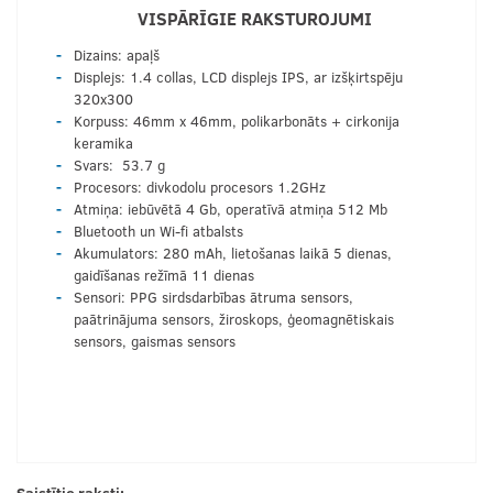
VISPĀRĪGIE RAKSTUROJUMI
Dizains: apaļš
Displejs: 1.4 collas, LCD displejs IPS, ar izšķirtspēju
320x300
Korpuss: 46mm x 46mm, polikarbonāts + cirkonija
keramika
Svars: 53.7 g
Procesors: divkodolu procesors 1.2GHz
Atmiņa: iebūvētā 4 Gb, operatīvā atmiņa 512 Mb
Bluetooth un Wi-fi atbalsts
Akumulators: 280 mAh, lietošanas laikā 5 dienas,
gaidīšanas režīmā 11 dienas
Sensori: PPG sirdsdarbības ātruma sensors,
paātrinājuma sensors, žiroskops, ģeomagnētiskais
sensors, gaismas sensors
Saistītie raksti: