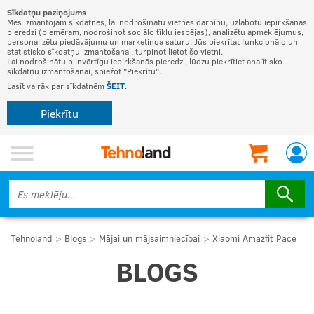
Sīkdatņu paziņojums
Mēs izmantojam sīkdatnes, lai nodrošinātu vietnes darbību, uzlabotu iepirkšanās
pieredzi (piemēram, nodrošinot sociālo tīklu iespējas), analizētu apmeklējumus,
personalizētu piedāvājumu un marketinga saturu. Jūs piekrītat funkcionālo un
statistisko sīkdatņu izmantošanai, turpinot lietot šo vietni.
Lai nodrošinātu pilnvērtīgu iepirkšanās pieredzi, lūdzu piekrītiet analītisko
sīkdatņu izmantošanai, spiežot "Piekrītu".
Lasīt vairāk par sīkdatnēm
ŠEIT
.
Piekrītu
Tehnoland
Blogs
Mājai un mājsaimniecībai
Xiaomi Amazfit Pace
BLOGS