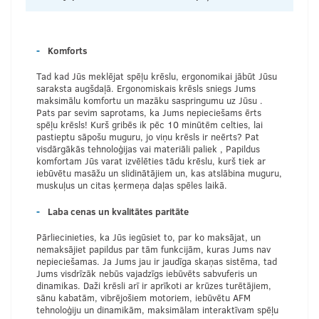
Komforts
Tad kad Jūs meklējat spēļu krēslu, ergonomikai jābūt Jūsu
saraksta augšdaļā. Ergonomiskais krēsls sniegs Jums
maksimālu komfortu un mazāku saspringumu uz Jūsu .
Pats par sevim saprotams, ka Jums nepieciešams ērts
spēļu krēsls! Kurš gribēs ik pēc 10 minūtēm celties, lai
pastieptu sāpošu muguru, jo viņu krēsls ir neērts? Pat
visdārgākās tehnoloģijas vai materiāli paliek , Papildus
komfortam Jūs varat izvēlēties tādu krēslu, kurš tiek ar
iebūvētu masāžu un slidinātājiem un, kas atslābina muguru,
muskuļus un citas ķermeņa daļas spēles laikā.
Laba cenas un kvalitātes paritāte
Pārliecinieties, ka Jūs iegūsiet to, par ko maksājat, un
nemaksājiet papildus par tām funkcijām, kuras Jums nav
nepieciešamas. Ja Jums jau ir jaudīga skaņas sistēma, tad
Jums visdrīzāk nebūs vajadzīgs iebūvēts sabvuferis un
dinamikas. Daži krēsli arī ir aprīkoti ar krūzes turētājiem,
sānu kabatām, vibrējošiem motoriem, iebūvētu AFM
tehnoloģiju un dinamikām, maksimālam interaktīvam spēļu