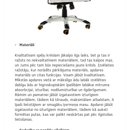
Materiāli
Kvalitatīvam spēļu krēslam jākalpo ilgs laiks, bet ja tas ir
ražots no nekvalitatīviem materiāliem, tad tas kalpos maz,
un Jums pēc tam būs nepieciešams jauns krēsls. Izvēlaties
ražotāju, kur norādīts pārklājuma materiāls, apdares
materiāls un citas funkcijas. Visam jābūt kvalitatīvam.
Mīkstās apdares vietā ar mākslīgo ādu labāk izvēlēties
dabīgu ādu ar higroskopiskām īpašībām labākai mitruma
absorbcijai, izturībai, nodilumizturībai un ilgderīgumam.
Rāmim un pamatnei jābūt izgatavotiem izturīgiem
materiāliem, tādiem kā tērauds, maksimālam atbalstam, it
īpaši lietotājiem ar smagāku ķermeņa masu. Apdarei jābūt
izgatavotai no izturīgiem materiāliem, tādiem kā auksti
formētas putas, kas var palikt neskārtas pat pēc ilgstošas
lietošanas.
Saderība ar papildu sīkrīkiem