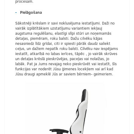
procesam.
Pielāgošana
Sākotnēji krēslam ir savi noklusējuma iestatījumi. Daži no
vairāk izplātītākiem uzstatījumu variantiem iekļauj
augstuma regulēšanu, elastīgi slīpi stūri un noņemamās
detaļas, piemēram, roku balsti. Dažu cilvēku kājas
nesasniedz līdz grīdai, citi ir spiesti pārāk daudz saliekt
ceļus, un dažiem nepatīk roku balsti. Cilvēku nav iespējams
iestatīt, atkarībā no labas ierīces, tāpēc , jo vairāk skrūves
un detaļas krēslā pieskrūvējas, paceļas vai nolaižas, jo
labāk. Pat ja Jums nevajag neko pieskrūvēt vai iestatīt, šīs
funkcijas var noderēt Jūsu ģimenes locekļiem vai arī kad
Jūsu draugi apmeklē Jūs ar saviem bērniem- geimeriem.