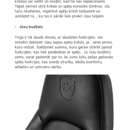
krēslus var salikt un novākt, kad tie nav nepieciešami.
Tāpat ņemiet vērā krēsla un spēļu konsoles izmērus. Jūs
taču nevēlaties, nopērkot spēļu krēsli tiešsaistē un
uzstādot to, , ka tas ir pārāk liels priekš Jūsu telpām.
Jūsu budžets
Tirgū ir tik daudz zīmolu, ar daudzām funkcijām. Jūs
noteikti dabūsiet Jūsu sapņu spēļu krēslu, ja , nevis pirmo,
kuru redzat. Salīdziniet summu, kuru gatavi iztērēt pamat
funkcijām, kas tiek piedāvātas ar spēļu . Ja Jūsu budžets
zems, varat padomāt par to, lai Jums būtu pašas galvenās
spēļu funkcijas, kas sniedz izturību, ideālu komfortu,
atbalstu un uzticamu darbu.