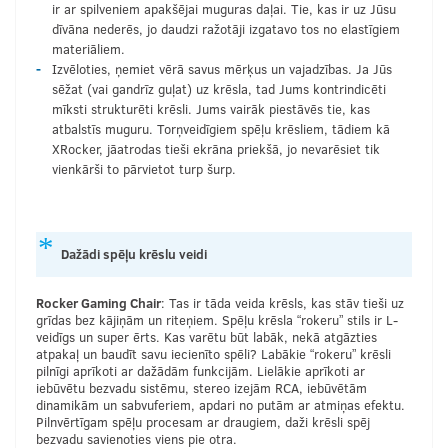
ir ar spilveniem apakšējai muguras daļai. Tie, kas ir uz Jūsu
dīvāna nederēs, jo daudzi ražotāji izgatavo tos no elastīgiem
materiāliem.
Izvēloties, ņemiet vērā savus mērķus un vajadzības. Ja Jūs
sēžat (vai gandrīz guļat) uz krēsla, tad Jums kontrindicēti
mīksti strukturēti krēsli. Jums vairāk piestāvēs tie, kas
atbalstīs muguru. Torņveidīgiem spēļu krēsliem, tādiem kā
XRocker, jāatrodas tieši ekrāna priekšā, jo nevarēsiet tik
vienkārši to pārvietot turp šurp.
Dažādi spēļu krēslu veidi
Rocker Gaming Chair
: Tas ir tāda veida krēsls, kas stāv tieši uz
grīdas bez kājiņām un riteņiem. Spēļu krēsla “rokeru” stils ir L-
veidīgs un super ērts. Kas varētu būt labāk, nekā atgāzties
atpakaļ un baudīt savu iecienīto spēli? Labākie “rokeru” krēsli
pilnīgi aprīkoti ar dažādām funkcijām. Lielākie aprīkoti ar
iebūvētu bezvadu sistēmu, stereo izejām RCA, iebūvētām
dinamikām un sabvuferiem, apdari no putām ar atmiņas efektu.
Pilnvērtīgam spēļu procesam ar draugiem, daži krēsli spēj
bezvadu savienoties viens pie otra.