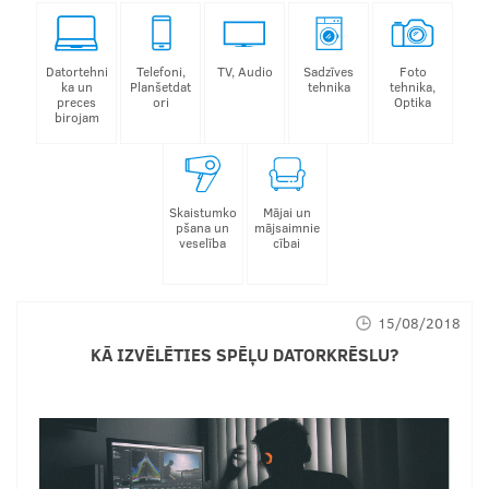
Datortehni
Telefoni,
TV, Audio
Sadzīves
Foto
ka un
Planšetdat
tehnika
tehnika,
preces
ori
Optika
birojam
Skaistumko
Mājai un
pšana un
mājsaimnie
veselība
cībai
15/08/2018
KĀ IZVĒLĒTIES SPĒĻU DATORKRĒSLU?