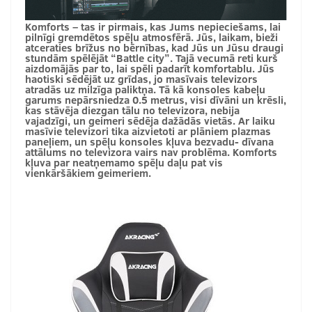
Komforts – tas ir pirmais, kas Jums nepieciešams, lai
pilnīgi gremdētos spēļu atmosfērā. Jūs, laikam, bieži
atceraties brīžus no bērnības, kad Jūs un Jūsu draugi
stundām spēlējāt “Battle city”. Tajā vecumā reti kurš
aizdomājās par to, lai spēli padarīt komfortablu. Jūs
haotiski sēdējāt uz grīdas, jo masīvais televizors
atradās uz milzīga paliktņa. Tā kā konsoles kabeļu
garums nepārsniedza 0.5 metrus, visi dīvāni un krēsli,
kas stāvēja diezgan tālu no televizora, nebija
vajadzīgi, un geimeri sēdēja dažādās vietās. Ar laiku
masīvie televizori tika aizvietoti ar plāniem plazmas
paneļiem, un spēļu konsoles kļuva bezvadu- dīvana
attālums no televizora vairs nav problēma. Komforts
kļuva par neatņemamo spēļu daļu pat vis
vienkāršākiem geimeriem.