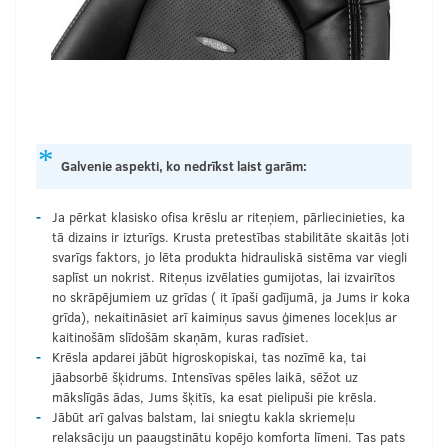
Galvenie aspekti, ko nedrīkst laist garām:
Ja pērkat klasisko ofisa krēslu ar riteņiem, pārliecinieties, ka
tā dizains ir izturīgs. Krusta pretestības stabilitāte skaitās ļoti
svarīgs faktors, jo lēta produkta hidrauliskā sistēma var viegli
saplīst un nokrist. Riteņus izvēlaties gumijotas, lai izvairītos
no skrāpējumiem uz grīdas ( it īpaši gadījumā, ja Jums ir koka
grīda), nekaitināsiet arī kaimiņus savus ģimenes locekļus ar
kaitinošām slīdošām skaņām, kuras radīsiet.
Krēsla apdarei jābūt higroskopiskai, tas nozīmē ka, tai
jāabsorbē šķidrums. Intensīvas spēles laikā, sēžot uz
mākslīgās ādas, Jums šķitīs, ka esat pielipuši pie krēsla.
Jābūt arī galvas balstam, lai sniegtu kakla skriemeļu
relaksāciju un paaugstinātu kopējo komforta līmeni. Tas pats