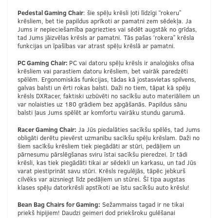
Pedestal Gaming Chair
: šie spēļu krēsli ļoti līdzīgi “rokeru”
krēsliem, bet tie papildus aprīkoti ar pamatni zem sēdekļa. Ja
Jums ir nepieciešamība pagriezties vai sēdēt augstāk no grīdas,
tad Jums jāizvēlas krēsls ar pamatni. Tās pašas ‘rokera” krēsla
funkcijas un īpašības var atrast spēļu krēslā ar pamatni.
PC Gaming Chair:
PC vai datoru spēļu krēsls ir analoģisks ofisa
krēsliem vai parastiem datoru krēsliem, bet vairāk paredzēti
spēlēm. Ergonomiskās funkcijas, tādas kā jostasvietas spilvens,
galvas balsti un ērti rokas balsti. Daži no tiem, tāpat kā spēļu
krēsls DXRacer, faktiski uzbūvēti no sacīkšu auto materiāliem un
var nolaisties uz 180 grādiem bez apgāšanās. Papildus sānu
balsti ļaus Jums spēlēt ar komfortu vairāku stundu garumā.
Racer Gaming Chair:
Ja Jūs piedalāties sacīkšu spēlēs, tad Jums
obligāti derētu pievērst uzmanību sacīkšu spēļu krēslam. Daži no
šiem sacīkšu krēsliem tiek piegādāti ar stūri, pedāļiem un
pārnesumu pārslēgšanas sviru īstai sacīkšu pieredzei. Ir tādi
krēsli, kas tiek piegādāti tikai ar sēdekli un karkasu, un tad Jūs
varat piestiprināt savu stūri. Krēsls regulējās, tāpēc jebkurš
cilvēks var aizsniegt līdz pedāļiem un stūrei. Šī tipa augstas
klases spēļu datorkrēsli apstīkoti ae īstu sacīkšu auto krēslu!
Bean Bag Chairs for Gaming:
Sežammaiss tagad ir ne tikai
priekš hipijiem! Daudzi geimeri dod priekšroku gulēšanai