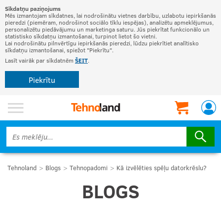
Sīkdatņu paziņojums
Mēs izmantojam sīkdatnes, lai nodrošinātu vietnes darbību, uzlabotu iepirkšanās
pieredzi (piemēram, nodrošinot sociālo tīklu iespējas), analizētu apmeklējumus,
personalizētu piedāvājumu un marketinga saturu. Jūs piekrītat funkcionālo un
statistisko sīkdatņu izmantošanai, turpinot lietot šo vietni.
Lai nodrošinātu pilnvērtīgu iepirkšanās pieredzi, lūdzu piekrītiet analītisko
sīkdatņu izmantošanai, spiežot "Piekrītu".
Lasīt vairāk par sīkdatnēm
ŠEIT
.
Piekrītu
Tehnoland
Blogs
Tehnopadomi
Kā izvēlēties spēļu datorkrēslu?
BLOGS