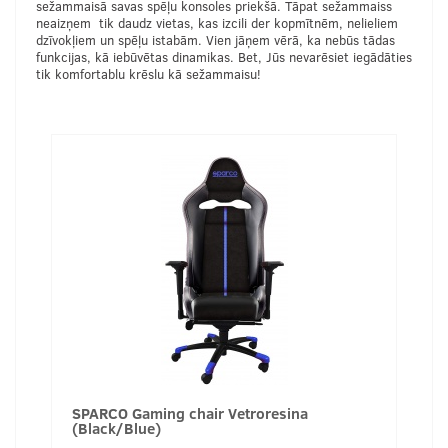
sežammaisā savas spēļu konsoles priekšā. Tāpat sežammaiss
neaizņem tik daudz vietas, kas izcili der kopmītnēm, nelieliem
dzīvokļiem un spēļu istabām. Vien jāņem vērā, ka nebūs tādas
funkcijas, kā iebūvētas dinamikas. Bet, Jūs nevarēsiet iegādāties
tik komfortablu krēslu kā sežammaisu!
SPARCO Gaming chair Vetroresina
(Black/Blue)