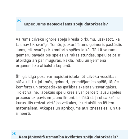
Kāpēc Jums nepieciešams spēļu datorkrēsls?
Vairums cilvēku ignorē spēļu krēsla pirkumu, uzskatot, ka
tas nav tik svarīgi. Tomēr, jebkurš īstens geimeris pastāstīs
Jums, cik svarīgs ir komforts spēles laikā. Tā kā vairums
geimeru pavada pie spēles vairākas stundas, spēļu telpa ir
atbildīga arī par muguras, kakla, roku un ķermeņa
ergonomisko atbalstu kopumā.
Šī ilglaicīgā poza var nopietni ietekmēt cilvēka veselības
stāvokli, tik ļoti mēs, geimeri, gremdējamies spēlē, tāpēc
komforts un ortopēdiskās īpašības skaitās vissvarīgākās.
Ticiet vai nē, labākais spēļu krēsls var pārcelt Jūsu spēles
procesu uz pavisam jauno līmeni. Lielākā daļa ofisa krēslu,
kurus Jūs redzat vietējos veikalos, ir uztaisīti no lētiem
materiāliem. Atkāpes un aprīkojums ātri iznēsāsies. Un tie
ir neērti.
Kam jāpievērš uzmanība izvēloties spēļu datorkrēslu?