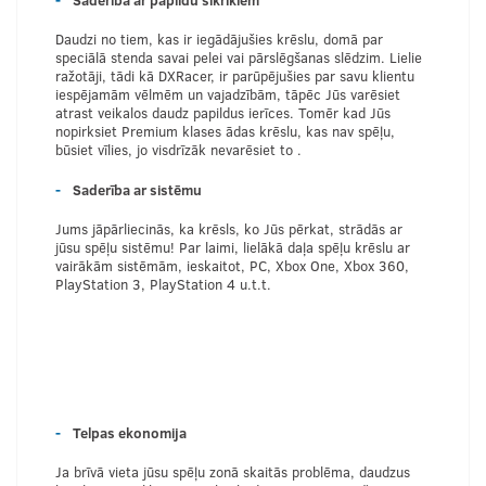
Daudzi no tiem, kas ir iegādājušies krēslu, domā par
speciālā stenda savai pelei vai pārslēgšanas slēdzim. Lielie
ražotāji, tādi kā DXRacer, ir parūpējušies par savu klientu
iespējamām vēlmēm un vajadzībām, tāpēc Jūs varēsiet
atrast veikalos daudz papildus ierīces. Tomēr kad Jūs
nopirksiet Premium klases ādas krēslu, kas nav spēļu,
būsiet vīlies, jo visdrīzāk nevarēsiet to .
Saderība ar sistēmu
Jums jāpārliecinās, ka krēsls, ko Jūs pērkat, strādās ar
jūsu spēļu sistēmu! Par laimi, lielākā daļa spēļu krēslu ar
vairākām sistēmām, ieskaitot, PC, Xbox One, Xbox 360,
PlayStation 3, PlayStation 4 u.t.t.
Telpas ekonomija
Ja brīvā vieta jūsu spēļu zonā skaitās problēma, daudzus