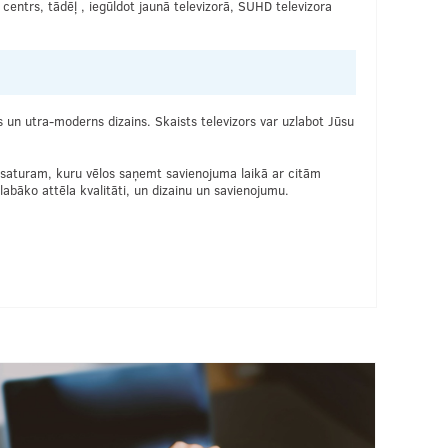
 centrs, tādēļ , iegūldot jaunā televizorā, SUHD televizora
s un utra-moderns dizains. Skaists televizors var uzlabot Jūsu
ūt saturam, kuru vēlos saņemt savienojuma laikā ar citām
labāko attēla kvalitāti, un dizainu un savienojumu.