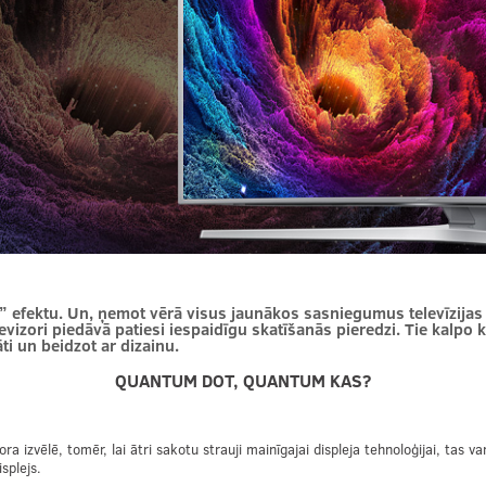
 efektu. Un, ņemot vērā visus jaunākos sasniegumus televīzijas 
izori piedāvā patiesi iespaidīgu skatīšanās pieredzi. Tie kalpo kā
ti un beidzot ar dizainu.
QUANTUM DOT, QUANTUM KAS?
ora izvēlē, tomēr, lai ātri sakotu strauji mainīgajai displeja tehnoloģijai, tas 
splejs.