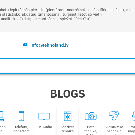
abotu iepirkšanās pieredzi (piemēram, nodrošinot sociālo tīklu iespējas), ana
statistisko sīkdatņu izmantošanai, turpinot lietot šo vietni.
t analītisko sīkdatņu izmantošanai, spiežot "Piekrītu".
info@tehnoland.lv
BLOGS
ehni
Telefoni,
TV, Audio
Sadzīves
Foto
Skaistumko
Mā
un
Planšetdat
tehnika
tehnika,
pšana un
māj