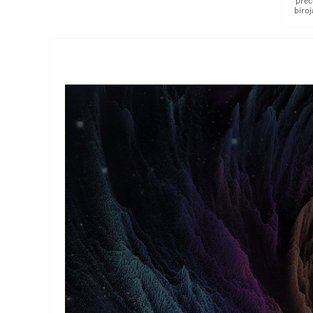
prec
biro