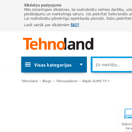
Sīkdatņu paziņojums
Mēs izmantojam sīkdatnes, lai nodrošinātu vietnes darbību, uzl
piedāvājumu un marketinga saturu. Jūs piekrītat funkcionālo un 
Lai nodrošinātu pilnvērtīgu iepirkšanās pieredzi, lūdzu piekrītie
Lasīt vairāk par sīkdatnēm
ŠEIT
.
Visas kategorijas
Tehnoland
Blogs
Tehnopadomi
Kāpēc SUHD TV ?
Datort
ka 