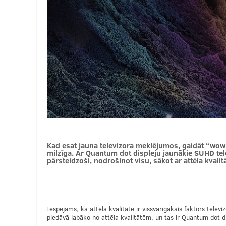
Kad esat jauna televizora meklējumos, gaidāt “wow”
milzīga. Ar Quantum dot displeju jaunākie SUHD telev
pārsteidzoši, nodrošinot visu, sākot ar attēla kvalitā
Iespējams, ka attēla kvalitāte ir vissvarīgākais faktors televiz
piedāvā labāko no attēla kvalitātēm, un tas ir Quantum dot di