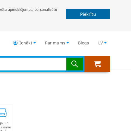
lizētu apmeklējumus, personalizētu
Piekrītu
Ienākt
Par mums
Blogs
LV
jai un
saimnie