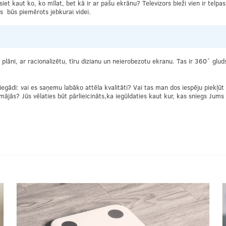
iet kaut ko, ko mīlat, bet kā ir ar pašu ekrānu? Televizors bieži vien ir telpas
 tas būs piemērots jebkurai videi.
plāni, ar racionalizētu, tīru dizianu un neierobezotu ekranu. Tas ir 360˚ glud
 iegādi: vai es saņemu labāko attēla kvalitāti? Vai tas man dos iespēju piekļ
ājās? Jūs vēlaties būt pārlieicināts,ka iegūldaties kaut kur, kas sniegs Jums 