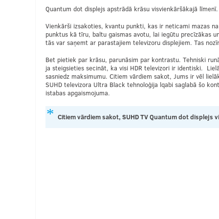
Quantum dot displejs apstrādā krāsu visvienkāršākajā līmenī. 
Vienkārši izsakoties, kvantu punkti, kas ir neticami mazas na
punktus kā tīru, baltu gaismas avotu, lai iegūtu precīzākas u
tās var saņemt ar parastajiem televizoru displejiem. Tas nozī
Bet pietiek par krāsu, parunāsim par kontrastu. Tehniski runā
ja steigsieties secināt, ka visi HDR televizori ir identiski. 
sasniedz maksimumu. Citiem vārdiem sakot, Jums ir vēl lielāks
SUHD televizora Ultra Black tehnoloģija lqabi saglabā šo kont
istabas apgaismojuma.
Citiem vārdiem sakot, SUHD TV Quantum dot displejs vi