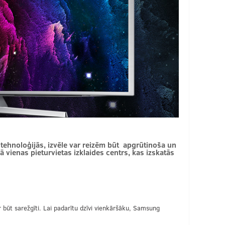
tehnoloģijās, izvēle var reizēm būt apgrūtinoša un
 vienas pieturvietas izklaides centrs, kas izskatās
var būt sarežgīti. Lai padarītu dzīvi vienkāršāku, Samsung