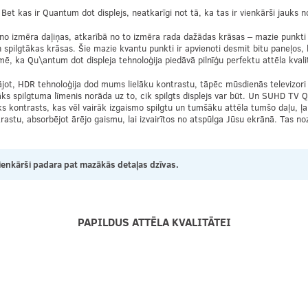
Bet kas ir Quantum dot displejs, neatkarīgi not tā, ka tas ir vienkārši jauks 
no izmēra daļiņas, atkarībā no to izmēra rada dažādas krāsas – mazie punkti ir
n spilgtākas krāsas. Šie mazie kvantu punkti ir apvienoti desmit bitu paneļos,
mē, ka Qu\antum dot displeja tehnoloģija piedāvā pilnīģu perfektu attēla kval
jot, HDR tehnoloģija dod mums lielāku kontrastu, tāpēc mūsdienās televizori ir
Lielāks spilgtuma līmenis norāda uz to, cik spilgts displejs var būt. Un SUHD T
 kontrasts, kas vēl vairāk izgaismo spilgtu un tumšāku attēla tumšo daļu, ļau
rastu, absorbējot ārējo gaismu, lai izvairītos no atspūlga Jūsu ekrānā. Tas noz
enkārši padara pat mazākās detaļas dzīvas.
PAPILDUS ATTĒLA KVALITĀTEI