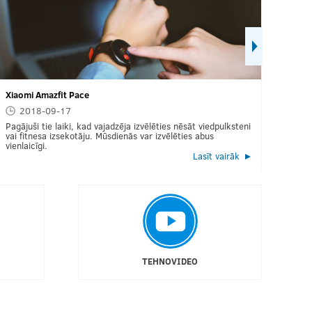
Xiaomi Amazfit Pace
Labākie p
2018-09-17
2018
Pagājuši tie laiki, kad vajadzēja izvēlēties nēsāt viedpulksteni
Portatīva
vai fitnesa izsekotāju. Mūsdienās var izvēlēties abus
piemīt tā
vienlaicīgi.
datoriem
Lasīt vairāk
TEHNOVIDEO