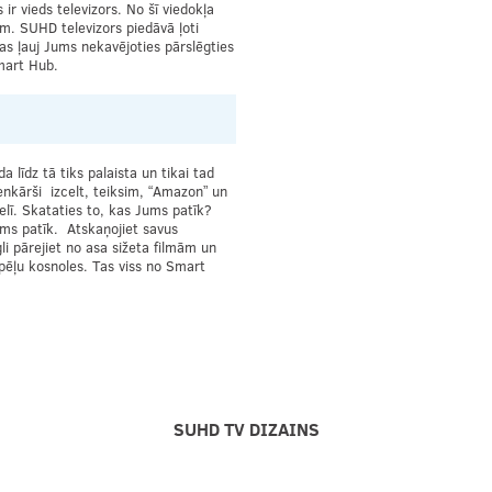
r vieds televizors. No šī viedokļa
ām. SUHD televizors piedāvā ļoti
s ļauj Jums nekavējoties pārslēgties
mart Hub.
a līdz tā tiks palaista un tikai tad
enkārši izcelt, teiksim, “Amazon” un
elī. Skataties to, kas Jums patīk?
ums patīk. Atskaņojiet savus
li pārejiet no asa sižeta filmām un
ēļu kosnoles. Tas viss no Smart
SUHD TV DIZAINS