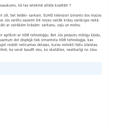
nosaukums, kā tas ietekmē attēla kvalitāti ?
 zili, bet lielāki- sarkani. SUHD televizori izmanto šos mazos
 lai Jūs varētu saņemt 64 reizes vairāk krāsu variācijas nekā
itāti ar vairākām krāsām: sarkanu, zaļu un melnu.
 aprīkoti ar HDR tehnoloģiju. Bet Jūs pieļautu milzīgu kļūdu,
V Quantum dot displejā tiek izmantota HDR tehnologija, kas
jot redzēt neticamas detaļas, kuras noteikti būtu izlaistas.
īmē, ka varat baudīt visu, ko skatāties, neatkarīgi no Jūsu