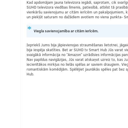
Kad apdomājam jauna televizora iegādi, saprotam, cik svarīgs i
SUHD televizora viedības līmenis, patiesībā, atbilst tā prasīb
vienkāršu savienojumu ar citām ierīcēm un pakalpojumiem, ka
un piekļūt saturam no dažādiem avotiem no viena punkta- S
Viegla savienojamība ar citām ierīcēm.
Iepriekš Jums bija jāpievienojas straumēšanas lietotnei, jāgaid
bija iespēja skatīties. Bet ar SUHD tv Smart Hub Jūs varat vi
svaigākā informācija no “Amazon” uzrādīsies informācijas pan
Nav papildus navigāzijas, Jūs varat atskaņot uzreiz to, kas J
iecienītākos mirkļus no lielās spēlas ar saviem draugiem. Vieg
romantiskām komēdijām. Spēlējiet jaunākās spēles pat bez sp
Hub.