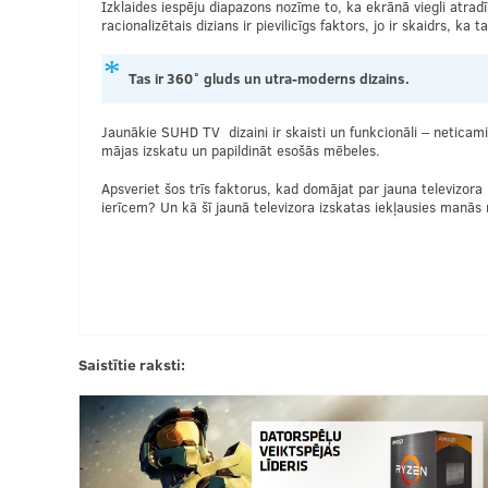
Izklaides iespēju diapazons nozīme to, ka ekrānā viegli atradīs
racionalizētais dizians ir pievilicīgs faktors, jo ir skaidrs, ka
Tas ir 360
˚ gluds un utra-moderns dizains.
Jaunākie SUHD TV dizaini ir skaisti un funkcionāli – neticami 
mājas izskatu un papildināt esošās mēbeles.
Apsveriet šos trīs faktorus, kad domājat par jauna televizora
ierīcem? Un kā šī jaunā televizora izskatas iekļausies manās m
Saistītie raksti: