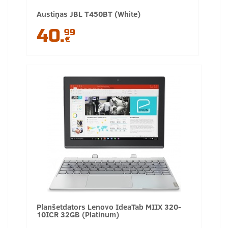
Austiņas JBL T450BT (White)
40.
99
€
Planšetdators Lenovo IdeaTab MIIX 320-
10ICR 32GB (Platinum)