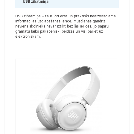
USB zibatmiņa
USB zibatmiņa – tā ir ļoti ērta un praktiski neaizvietojama
informācijas uzglabāšanas ierīce. Mūsdienās gandrīz
neviens skolnieks nevar iztikt bez šīs ierīces, jo papīru
grāmatu laiks pakāpeniski beidzas un visi pāriet uz
elektroniskām.