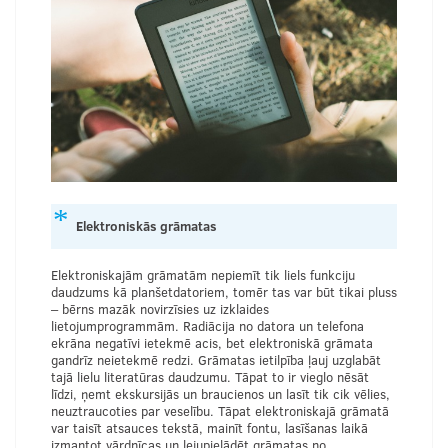
Elektroniskās grāmatas
Elektroniskajām grāmatām nepiemīt tik liels funkciju
daudzums kā planšetdatoriem, tomēr tas var būt tikai pluss
– bērns mazāk novirzīsies uz izklaides
lietojumprogrammām. Radiācija no datora un telefona
ekrāna negatīvi ietekmē acis, bet elektroniskā grāmata
gandrīz neietekmē redzi. Grāmatas ietilpība ļauj uzglabāt
tajā lielu literatūras daudzumu. Tāpat to ir vieglo nēsāt
līdzi, ņemt ekskursijās un braucienos un lasīt tik cik vēlies,
neuztraucoties par veselību. Tāpat elektroniskajā grāmatā
var taisīt atsauces tekstā, mainīt fontu, lasīšanas laikā
izmantot vārdnīcas un lejupielādēt grāmatas no