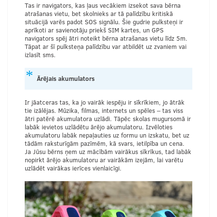
Tas ir navigators, kas ļaus vecākiem izsekot sava bērna
atrašanas vietu, bet skolnieks ar tā palīdzību kritiskā
situācijā varēs padot SOS signālu. Šie gudrie pulksteņi ir
aprīkoti ar savienotāju priekš SIM kartes, un GPS
navigators spēj ātri noteikt bērna atrašanas vietu līdz 5m.
Tāpat ar šī pulksteņa palīdzību var atbildēt uz zvaniem vai
izlasīt sms.
Ārējais akumulators
Ir jāatceras tas, ka jo vairāk iespēju ir sīkrīkiem, jo ātrāk
tie izālējas. Mūzika, filmas, internets un spēles – tas viss
ātri patērē akumulatora uzlādi. Tāpēc skolas mugursomā ir
labāk ievietos uzlādētu ārējo akumulatoru. Izvēloties
akumulatoru labāk nepaļauties uz formu un izskatu, bet uz
tādām raksturīgām pazīmēm, kā svars, ietilpība un cena.
Ja Jūsu bērns ņem uz mācībām vairākus sīkrīkus, tad labāk
nopirkt ārējo akumulatoru ar vairākām izejām, lai varētu
uzlādēt vairākas ierīces vienlaicīgi.