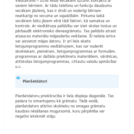
Viedtālrunis – izcils veids vecākiem uzturēt kontaktu ar
saviem bērniem. Ar tādu telefonu un funkciju daudzumu
vecākam jāizlemj, kas ir droši un noderīgi bērnam
neatkarīgi no vecuma un vajadzībām. Pirkuma laikā
vecākiem būtu jāņem vērā tādi faktori, kā samaksa un
kontrole. Ar viedtālruņa palīdzību var iziet skolas testus un
pārbaudīt elektronisko dienasgrāmatu. Tas palīdzēs atrast
atsauces materiālu mājasdarbu veikšanai. Šī neliela ierīce
var aizvietot mājas datoru. Ir arī liels skaits
lietojumprogrammu viedtālruņiem, kas var noderēt
skolniekam, piemēram, lietojumprogrammas ar formulām,
programmas ar dažādu priekšmetu materiāliem, vārdnīcas,
attīstošas lietojumprogrammas, cittautu valodu apmācībai
u.c.
Planšetdatori
Planšetdatoru priekšrocība ir liela displeja diagonāle. Tas
padara to izmantojamu kā grāmatu. Tādā veidā,
planšetdators atbrīvo skolnieku no smagas grāmatu
kaudzes nēsāšanas mugursomā, kuru pārpilnība var
negatīvi ietekmēt stāju.