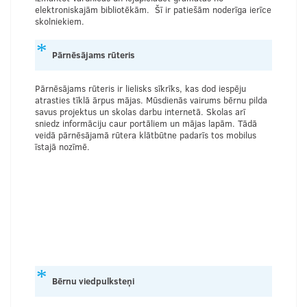
elektroniskajām bibliotēkām. Šī ir patiešām noderīga ierīce
skolniekiem.
Pārnēsājams rūteris
Pārnēsājams rūteris ir lielisks sīkrīks, kas dod iespēju
atrasties tīklā ārpus mājas. Mūsdienās vairums bērnu pilda
savus projektus un skolas darbu internetā. Skolas arī
sniedz informāciju caur portāliem un mājas lapām. Tādā
veidā pārnēsājamā rūtera klātbūtne padarīs tos mobilus
īstajā nozīmē.
Bērnu viedpulksteņi