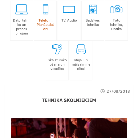
Datortehni
Telefoni,
TV, Audio
Sadzīves
Foto
ka un
Planšetdat
tehnika
tehnika,
preces
ori
Optika
birojam
Skaistumko
Mājai un
pšana un
mājsaimnie
veselība
cībai
27/08/2018
TEHNIKA SKOLNIEKIEM