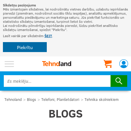
Sīkdatņu paziņojums
Mēs izmantojam sīkdatnes, lai nodrošinātu vietnes darbību, uzlabotu iepirkšanās
pieredzi (piemēram, nodrošinot sociālo tīklu iespējas), analizētu apmeklējumus,
personalizētu piedāvājumu un marketinga saturu. Jūs piekrītat funkcionālo un
statistisko sīkdatņu izmantošanai, turpinot lietot šo vietni.
Lai nodrošinātu pilnvērtīgu iepirkšanās pieredzi, lūdzu piekrītiet analītisko
sīkdatņu izmantošanai, spiežot "Piekrītu".
Lasīt vairāk par sīkdatnēm
ŠEIT
.
Piekrītu
Tehnoland
Blogs
Telefoni, Planšetdatori
Tehnika skolniekiem
BLOGS