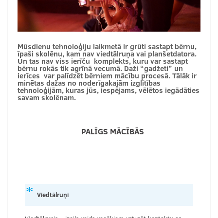
Mūsdienu tehnoloģiju laikmetā ir grūti sastapt bērnu,
īpaši skolēnu, kam nav viedtālruņa vai planšetdatora.
Un tas nav viss ierīču komplekts, kuru var sastapt
bērnu rokās tik agrīnā vecumā. Daži “gadžeti” un
ierīces var palīdzēt bērniem mācību procesā. Tālāk ir
minētas dažas no noderīgakajām izglītības
tehnoloģijām, kuras jūs, iespējams, vēlētos iegādāties
savam skolēnam.
PALĪGS MĀCĪBĀS
Viedtālruņi