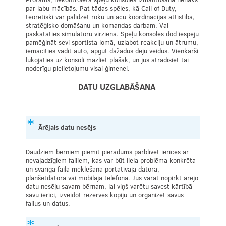
par labu mācībās. Pat tādas spēles, kā Call of Duty,
teorētiski var palīdzēt roku un acu koordinācijas attīstībā,
stratēģisko domāšanu un komandas darbam. Vai
paskatāties simulatoru virzienā. Spēļu konsoles dod iespēju
pamēģināt sevi sportista lomā, uzlabot reakciju un ātrumu,
iemācīties vadīt auto, apgūt dažādus deju veidus. Vienkārši
lūkojaties uz konsoli mazliet plašāk, un jūs atradīsiet tai
noderīgu pielietojumu visai ģimenei.
DATU UZGLABĀŠANA
Ārējais datu nesējs
Daudziem bērniem piemīt pieradums pārblīvēt ierīces ar
nevajadzīgiem failiem, kas var būt liela problēma konkrēta
un svarīga faila meklēšanā portatīvajā datorā,
planšetdatorā vai mobilajā telefonā. Jūs varat nopirkt ārējo
datu nesēju savam bērnam, lai viņš varētu savest kārtībā
savu ierīci, izveidot rezerves kopiju un organizēt savus
failus un datus.