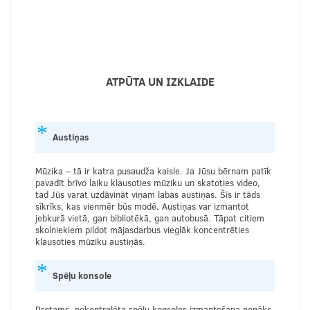
ATPŪTA UN IZKLAIDE
Austiņas
Mūzika – tā ir katra pusaudža kaisle. Ja Jūsu bērnam patīk
pavadīt brīvo laiku klausoties mūziku un skatoties video,
tad Jūs varat uzdāvināt viņam labas austiņas. Šīs ir tāds
sīkrīks, kas vienmēr būs modē. Austiņas var izmantot
jebkurā vietā, gan bibliotēkā, gan autobusā. Tāpat citiem
skolniekiem pildot mājasdarbus vieglāk koncentrēties
klausoties mūziku austiņās.
Spēļu konsole
Protams, nekontrolēta spēļu konsoles izmantošana nenāks