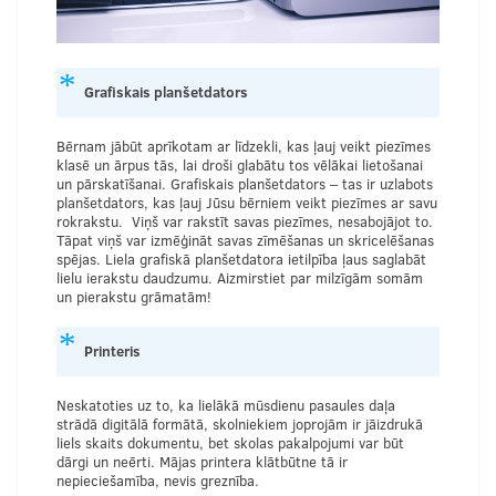
Grafiskais planšetdators
Bērnam jābūt aprīkotam ar līdzekli, kas ļauj veikt piezīmes
klasē un ārpus tās, lai droši glabātu tos vēlākai lietošanai
un pārskatīšanai. Grafiskais planšetdators – tas ir uzlabots
planšetdators, kas ļauj Jūsu bērniem veikt piezīmes ar savu
rokrakstu. Viņš var rakstīt savas piezīmes, nesabojājot to.
Tāpat viņš var izmēģināt savas zīmēšanas un skricelēšanas
spējas. Liela grafiskā planšetdatora ietilpība ļaus saglabāt
lielu ierakstu daudzumu. Aizmirstiet par milzīgām somām
un pierakstu grāmatām!
Printeris
Neskatoties uz to, ka lielākā mūsdienu pasaules daļa
strādā digitālā formātā, skolniekiem joprojām ir jāizdrukā
liels skaits dokumentu, bet skolas pakalpojumi var būt
dārgi un neērti. Mājas printera klātbūtne tā ir
nepieciešamība, nevis greznība.