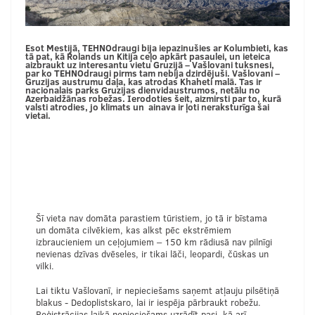
Esot Mestijā, TEHNOdraugi bija iepazinušies ar Kolumbieti, kas
tā pat, kā Rolands un Kitija ceļo apkārt pasaulei, un ieteica
aizbraukt uz interesantu vietu Gruzijā – Vašlovani tuksnesi,
par ko TEHNOdraugi pirms tam nebija dzirdējuši. Vašlovani –
Gruzijas austrumu daļa, kas atrodas Khaheti malā. Tas ir
nacionalais parks Gruzijas dienvidaustrumos, netālu no
Azerbaidžānas robežas. Ierodoties šeit, aizmirsti par to, kurā
valsti atrodies, jo klimats un ainava ir ļoti neraksturīga šai
vietai.
Šī vieta nav domāta parastiem tūristiem, jo tā ir bīstama
un domāta cilvēkiem, kas alkst pēc ekstrēmiem
izbraucieniem un ceļojumiem – 150 km rādiusā nav pilnīgi
nevienas dzīvas dvēseles, ir tikai lāči, leopardi, čūskas un
vilki.
Lai tiktu Vašlovanī, ir nepieciešams saņemt atļauju pilsētiņā
blakus - Dedoplistskaro, lai ir iespēja pārbraukt robežu.
Reģistrācijas laikā nepieciešams uzrādīt pasi, kā arī