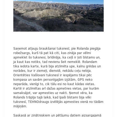
Saņemot atļauju braukšanai tuksnesī, pie Rolanda piegāja
robežsargs, kurš tā pat kā citi, kas zināja par vēlmi
apmeklet šo tuksnesi, brīdināja, ka ceļš ir ļoti bīstams un,
ja kaut kas notiks, tad nevienu šeit nemeklē. Rolandam
tika iedota karte, kurā bija atzīmēta upe, kalnu grēdas un
norādes, kur ir ziemeļi, dienvidi, nekādu ceļu nebija.
Orientēties Vašlovani tuksnesī ir iespējams tikai pēc
kompasa un savām personīgajām izjūtām, GPS neko
neparāda, vienīgi to, cik tālu esi no kaut kādas vietas.
Kartē ir atzīmētas arī dažas apmetnes vietas, par kurām
samaksājot, var apmesties uz nakti. Ņemot vēra, ka
Rolands trāpīja tajā laikā, kad īpaši bīstami bija vilki
tuksnesī, TEHNOdraugs izvēlējās apmesties vienā no tādām
mājiņām.
Saskaņā ar zinātniskiem un pētījumu datiem aizsargajamā