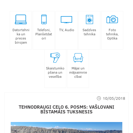
Datortehni
Telefoni,
TV, Audio
Sadzīves
Foto
ka un
Planšetdat
tehnika
tehnika,
preces
ori
Optika
birojam
Skaistumko
Mājai un
pšana un
mājsaimnie
veselība
cībai
10/05/2018
TEHNODRAUGI CEĻO 6. POSMS: VAŠLOVANI
BĪSTAMAIS TUKSNESIS