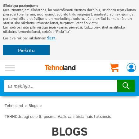
Sīkdatņu paziņojums
Mēs izmantojam sīkdatnes, lai nodrošinātu vietnes darbību, uzlabotu iepirkšanās
pieredzi (piemēram, nodrošinot sociālo tīklu iespējas), analizētu apmeklējumus,
personalizētu piedāvājumu un marketinga saturu. Jūs piekrītat funkcionālo un
statistisko sīkdatņu izmantošanai, turpinot lietot šo vietni.
Lai nodrošinātu pilnvērtīgu iepirkšanās pieredzi, lūdzu piekrītiet analītisko
sīkdatņu izmantošanai, spiežot "Piekrītu".
Lasīt vairāk par sīkdatnēm
ŠEIT
.
Piekrītu
Tehnoland
Blogs
TEHNOdraugi ceļo 6. posms: Vašlovani bīstamais tuksnesis
BLOGS