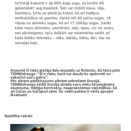
teritorijā kopumā ir ap 660 augu sugu, no kurām 40
galvenokārt aug Kaukāzā. Šeit var redzēt kļavu, vīģu,
bumbieru, ķiršu un pistāciju kokus, kā arī kadiķus,
smiltsērkšķus un jasmīnu. Parkā mīt 80 putnu sugas, 18
rāpuļu un abinieku sugas, kā arī 17 zīdītāju sugas. Satikt
kādu mazu dzīvnieku, piemēram, zaķi, lapsu, ezi vai sesku,
nav pārsteigums, taču dažkārt var nelaimēties satikt arī
kādu lielāku dzīvnieku – vilku, šakālu, hiēnu, lāci, lūsi vai
savvaļas kaķi.
Kopumā šī vieta atstāja lielu iespaidu uz Rolandu. Kā teica pats
TEHNOdraugs: “Šī ir vieta, kurā var daudz ko apdomāt un
sakartot savu galvu”.
Pēc diviem piedzīvojumu pilniem mēnešiem Gruzijā,
TEHNOdraugu sirdīs Gruzija atrada savu vietu kā pasakaina
skaistuma, milzīgu kontrastu, neaprakstāmas viesmīlības, kā
arī čačas un hačapuri zemi. Šo valsti patiesi ir vērts apceļot
ikvienam!
Saistītie raksti: