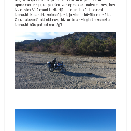
apmaksāt ieeju, tā pat šeit var apmaksāt nakstmītnes, kas
izvietotas Vašlovanī teritorijā. Lietus laikā, tuksnesi
izbraukt ir gandrīz neiespējami, jo viss ir būvēts no māla.
Ceļu tuksnesī faktiski nav, līdz ar to ar vieglo transportu
izbraukt būs patiesi sarežģīti.